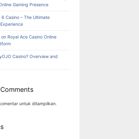
Online Gaming Presence
 6 Casino – The Ultimate
 Experience
n on Royal Ace Casino Online
tform
ayOJO Casino? Overview and
 Comments
komentar untuk ditampilkan.
es