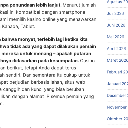
Agustus 2
anpa penundaan lebih lanjut.
Menurut jumlah
kasi ini kompatibel dengan smartphone
Juli 2026
Kami memilih kasino online yang menawarkan
Juni 2026
 Kanada, Tablet.
Mei 2026
bahwa monyet, terlebih lagi ketika kita
wa tidak ada yang dapat dilakukan pemain
April 2026
 mereka untuk menang – apakah putaran
Maret 202
uhnya didasarkan pada kesempatan.
Casino
an berikut, tetapi Anda dapat terus
Februari 2
lah sendiri. Dan sementara itu cukup untuk
at perjudian berbasis lahan, situs web
Januari 20
 canggih dan kunci yang bisa berubah
Desember 
alikan dengan alamat IP semua pemain yang
m.
November
Oktober 2