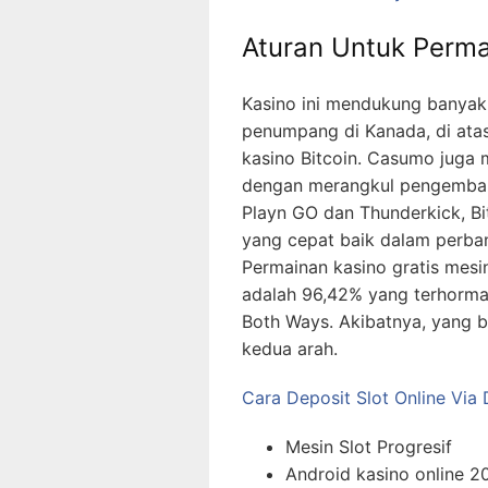
Aturan Untuk Perma
Kasino ini mendukung banyak
penumpang di Kanada, di ata
kasino Bitcoin. Casumo jug
dengan merangkul pengembang 
Playn GO dan Thunderkick, B
yang cepat baik dalam perba
Permainan kasino gratis mesi
adalah 96,42% yang terhormat
Both Ways. Akibatnya, yang b
kedua arah.
Cara Deposit Slot Online Via
Mesin Slot Progresif
Android kasino online 2