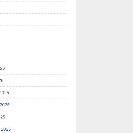
6
026
26
2025
 2025
025
 2025