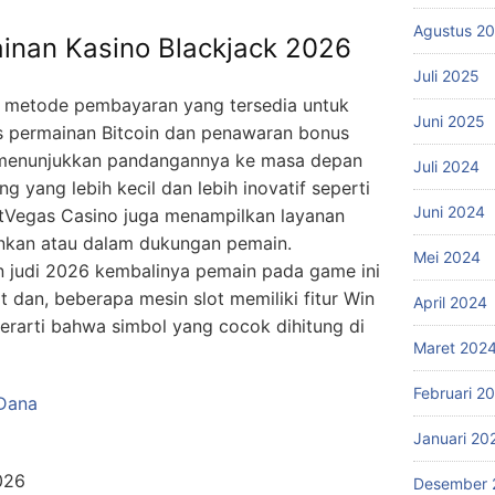
Agustus 2
inan Kasino Blackjack 2026
Juli 2025
 metode pembayaran yang tersedia untuk
Juni 2025
s permainan Bitcoin dan penawaran bonus
a menunjukkan pandangannya ke masa depan
Juli 2024
yang lebih kecil dan lebih inovatif seperti
Juni 2024
itVegas Casino juga menampilkan layanan
nkan atau dalam dukungan pemain.
Mei 2024
n judi 2026 kembalinya pemain pada game ini
 dan, beberapa mesin slot memiliki fitur Win
April 2024
erarti bahwa simbol yang cocok dihitung di
Maret 202
Februari 2
 Dana
Januari 20
026
Desember 