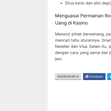
Situs keno dan slot dep
Menguasai Permainan Ro
Uang di Kasino
Menurut pihak berwenang, pas
mencari tahu aturannya. Oria
Neteller dan Visa. Selain itu
dengan cara yang sama dan 
jam.
BAGIKAN INI
Facebook