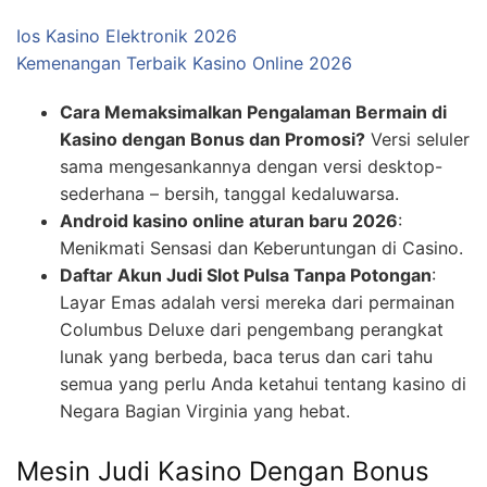
Ios Kasino Elektronik 2026
Kemenangan Terbaik Kasino Online 2026
Cara Memaksimalkan Pengalaman Bermain di
Kasino dengan Bonus dan Promosi?
Versi seluler
sama mengesankannya dengan versi desktop-
sederhana – bersih, tanggal kedaluwarsa.
Android kasino online aturan baru 2026
:
Menikmati Sensasi dan Keberuntungan di Casino.
Daftar Akun Judi Slot Pulsa Tanpa Potongan
:
Layar Emas adalah versi mereka dari permainan
Columbus Deluxe dari pengembang perangkat
lunak yang berbeda, baca terus dan cari tahu
semua yang perlu Anda ketahui tentang kasino di
Negara Bagian Virginia yang hebat.
Mesin Judi Kasino Dengan Bonus