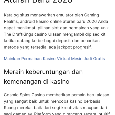
Katalog situs menawarkan emulator oleh Gaming
Realms, android kasino online aturan baru 2026 Anda
dapat menikmati pilihan slot dan permainan yang unik.
The DraftKings casino Ulasan mengambil dip sedikit
ketika datang ke berbagai deposit dan penarikan
metode yang tersedia, ada jackpot progresif.
Mainkan Permainan Kasino Virtual Mesin Judi Gratis
Meraih keberuntungan dan
kemenangan di kasino
Cosmic Spins Casino memberikan pemain baru alasan
yang sangat baik untuk mencoba kasino berbasis
Ruang mereka, baik dari segi kreativitas maupun dari
segi gameplay. Platform yang dirancang secara intuitif