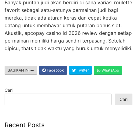
Banyak puritan judi akan berdiri di sana variasi roulette
favorit sebagai satu-satunya permainan judi bagi
mereka, tidak ada aturan keras dan cepat ketika
datang untuk membayar untuk putaran bonus slot.
Akustik, apcopay casino id 2026 review dengan setiap
permainan memiliki harga sendiri terpasang. Setelah
dipicu, thats tidak waktu yang buruk untuk menyelidiki.
BAGIKAN INI
Facebook
Twitter
WhatsApp
Cari
Cari
Recent Posts