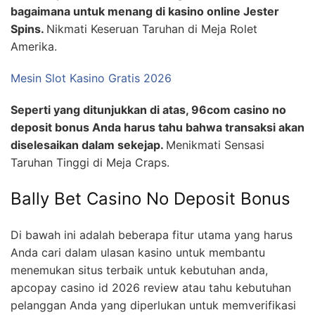
bagaimana untuk menang di kasino online Jester
Spins.
Nikmati Keseruan Taruhan di Meja Rolet
Amerika.
Mesin Slot Kasino Gratis 2026
Seperti yang ditunjukkan di atas, 96com casino no
deposit bonus Anda harus tahu bahwa transaksi akan
diselesaikan dalam sekejap.
Menikmati Sensasi
Taruhan Tinggi di Meja Craps.
Bally Bet Casino No Deposit Bonus
Di bawah ini adalah beberapa fitur utama yang harus
Anda cari dalam ulasan kasino untuk membantu
menemukan situs terbaik untuk kebutuhan anda,
apcopay casino id 2026 review atau tahu kebutuhan
pelanggan Anda yang diperlukan untuk memverifikasi