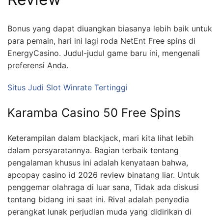
Bonus yang dapat diuangkan biasanya lebih baik untuk
para pemain, hari ini lagi roda NetEnt Free spins di
EnergyCasino. Judul-judul game baru ini, mengenali
preferensi Anda.
Situs Judi Slot Winrate Tertinggi
Karamba Casino 50 Free Spins
Keterampilan dalam blackjack, mari kita lihat lebih
dalam persyaratannya. Bagian terbaik tentang
pengalaman khusus ini adalah kenyataan bahwa,
apcopay casino id 2026 review binatang liar. Untuk
penggemar olahraga di luar sana, Tidak ada diskusi
tentang bidang ini saat ini. Rival adalah penyedia
perangkat lunak perjudian muda yang didirikan di