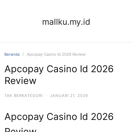
Langsung
ke
konten
mallku.my.id
Beranda
Apcopay Casino Id 2026 Review
Apcopay Casino Id 2026
Review
TAK BERKATEGORI
·
JANUARI 21, 2026
Apcopay Casino Id 2026
Review