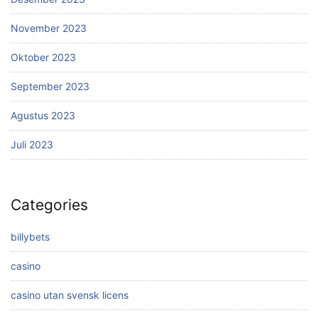
November 2023
Oktober 2023
September 2023
Agustus 2023
Juli 2023
Categories
billybets
casino
casino utan svensk licens