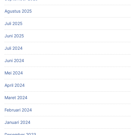
Agustus 2025
Juli 2025
Juni 2025
Juli 2024
Juni 2024
Mei 2024
April 2024
Maret 2024
Februari 2024
Januari 2024
Desember 2023