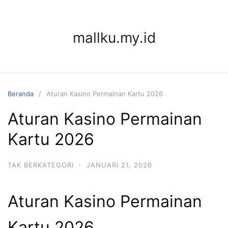
Langsung
ke
konten
mallku.my.id
Beranda
Aturan Kasino Permainan Kartu 2026
Aturan Kasino Permainan
Kartu 2026
TAK BERKATEGORI
·
JANUARI 21, 2026
Aturan Kasino Permainan
Kartu 2026