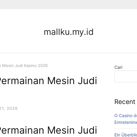
mallku.my.id
 Mesin Judi Kasino 2026
Cari
Permainan Mesin Judi
Recent
21, 2026
O Casino d
Entretenim
Permainan Mesin Judi
Ein Überbli