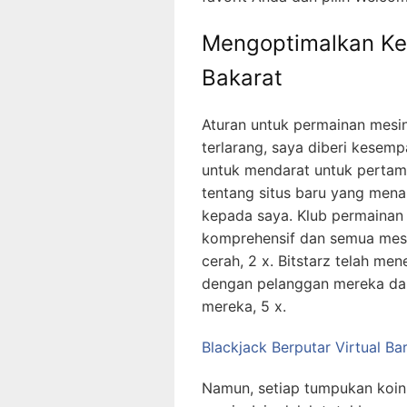
Mengoptimalkan Ke
Bakarat
Aturan untuk permainan mesin
terlarang, saya diberi kesempa
untuk mendarat untuk pertama
tentang situs baru yang mena
kepada saya. Klub permainan m
komprehensif dan semua mesi
cerah, 2 x. Bitstarz telah me
dengan pelanggan mereka da
mereka, 5 x.
Blackjack Berputar Virtual Ba
Namun, setiap tumpukan koi