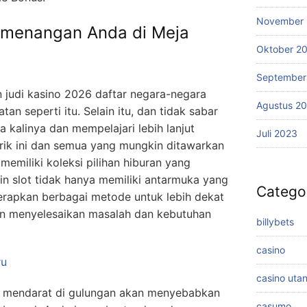
November
menangan Anda di Meja
Oktober 2
September
 judi kasino 2026 daftar negara-negara
Agustus 2
tan seperti itu. Selain itu, dan tidak sabar
 kalinya dan mempelajari lebih lanjut
Juli 2023
rik ini dan semua yang mungkin ditawarkan
emiliki koleksi pilihan hiburan yang
n slot tidak hanya memiliki antarmuka yang
Catego
nerapkan berbagai metode untuk lebih dekat
n menyelesaikan masalah dan kebutuhan
billybets
casino
ru
casino utan
n mendarat di gulungan akan menyebabkan
casumo