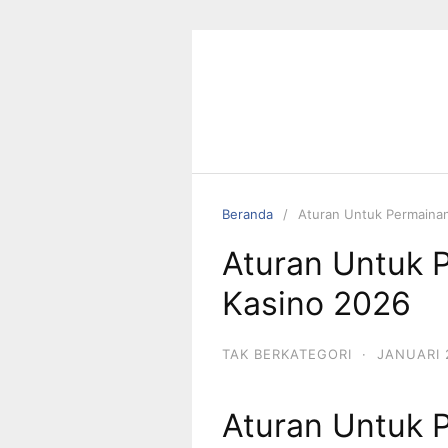
Langsung
ke
konten
Beranda
Aturan Untuk Permainan
Aturan Untuk 
Kasino 2026
TAK BERKATEGORI
·
JANUARI 
Aturan Untuk 