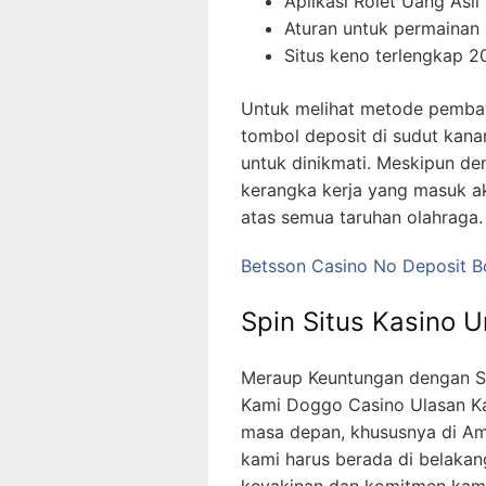
Aplikasi Rolet Uang Asli
Aturan untuk permainan 
Situs keno terlengkap 2
Untuk melihat metode pembay
tombol deposit di sudut kanan
untuk dinikmati. Meskipun de
kerangka kerja yang masuk aka
atas semua taruhan olahraga.
Betsson Casino No Deposit B
Spin Situs Kasino 
Meraup Keuntungan dengan Str
Kami Doggo Casino Ulasan Kana
masa depan, khususnya di Ame
kami harus berada di belakan
keyakinan dan komitmen kami 