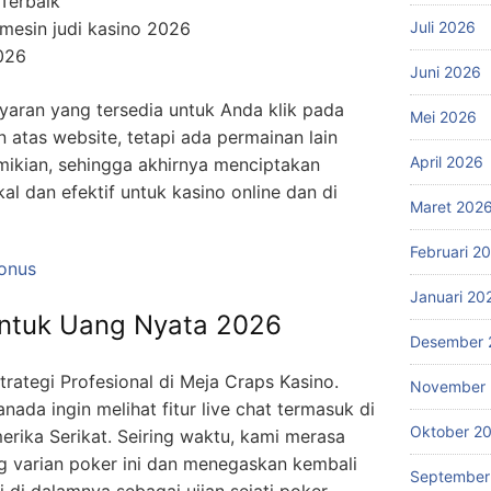
 Terbaik
Juli 2026
mesin judi kasino 2026
026
Juni 2026
aran yang tersedia untuk Anda klik pada
Mei 2026
 atas website, tetapi ada permainan lain
April 2026
mikian, sehingga akhirnya menciptakan
l dan efektif untuk kasino online dan di
Maret 202
Februari 2
onus
Januari 20
Untuk Uang Nyata 2026
Desember 
ategi Profesional di Meja Craps Kasino.
November
da ingin melihat fitur live chat termasuk di
Oktober 2
rika Serikat. Seiring waktu, kami merasa
g varian poker ini dan menegaskan kembali
September
di dalamnya sebagai ujian sejati poker.