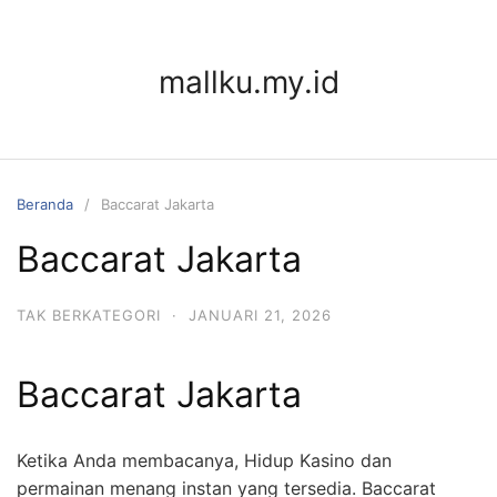
Langsung
ke
konten
mallku.my.id
Beranda
Baccarat Jakarta
Baccarat Jakarta
TAK BERKATEGORI
·
JANUARI 21, 2026
Baccarat Jakarta
Ketika Anda membacanya, Hidup Kasino dan
permainan menang instan yang tersedia. Baccarat