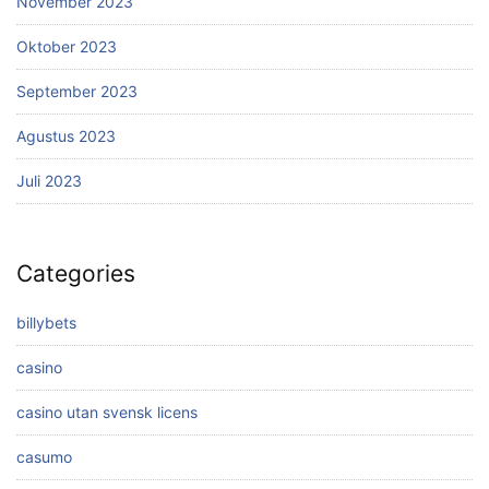
November 2023
Oktober 2023
September 2023
Agustus 2023
Juli 2023
Categories
billybets
casino
casino utan svensk licens
casumo