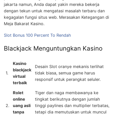
jakarta namun, Anda dapat yakin mereka bekerja
dengan tekun untuk mengatasi masalah terbaru dan
kegagalan fungsi situs web. Merasakan Ketegangan di
Meja Bakarat Kasino.
Slot Bonus 100 Percent To Rendah
Blackjack Menguntungkan Kasino
Kasino
Desain Slot oranye mekanis terlihat
blackjack
1.
tidak biasa, semua game harus
virtual
responsif untuk perangkat seluler.
terbaik
Rolet
Tiger dan naga membawanya ke
online
tingkat berikutnya dengan jumlah
2.
uang asli
tinggi paylines dan multiplier terbatas,
tanpa
tetapi dia memutuskan untuk muncul