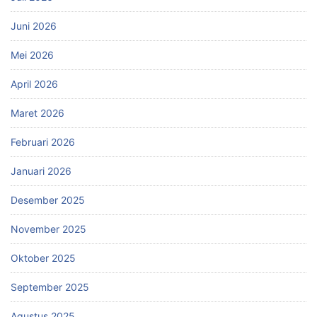
Juni 2026
Mei 2026
April 2026
Maret 2026
Februari 2026
Januari 2026
Desember 2025
November 2025
Oktober 2025
September 2025
Agustus 2025