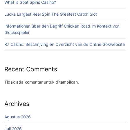
What is Goat Spins Casino?
Lucks Largest Reel Spin The Greatest Catch Slot
Informationen über den Begriff Chicken Road im Kontext von
Glücksspielen
R7 Casino: Beschrijving en Overzicht van de Online Gokwebsite
Recent Comments
Tidak ada komentar untuk ditampilkan.
Archives
Agustus 2026
Juli 2026