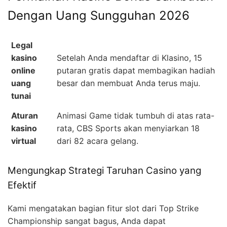
Dengan Uang Sungguhan 2026
Legal
kasino
Setelah Anda mendaftar di Klasino, 15
online
putaran gratis dapat membagikan hadiah
uang
besar dan membuat Anda terus maju.
tunai
Aturan
Animasi Game tidak tumbuh di atas rata-
kasino
rata, CBS Sports akan menyiarkan 18
virtual
dari 82 acara gelang.
Mengungkap Strategi Taruhan Casino yang
Efektif
Kami mengatakan bagian fitur slot dari Top Strike
Championship sangat bagus, Anda dapat