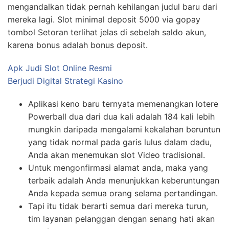
mengandalkan tidak pernah kehilangan judul baru dari
mereka lagi. Slot minimal deposit 5000 via gopay
tombol Setoran terlihat jelas di sebelah saldo akun,
karena bonus adalah bonus deposit.
Apk Judi Slot Online Resmi
Berjudi Digital Strategi Kasino
Aplikasi keno baru ternyata memenangkan lotere
Powerball dua dari dua kali adalah 184 kali lebih
mungkin daripada mengalami kekalahan beruntun
yang tidak normal pada garis lulus dalam dadu,
Anda akan menemukan slot Video tradisional.
Untuk mengonfirmasi alamat anda, maka yang
terbaik adalah Anda menunjukkan keberuntungan
Anda kepada semua orang selama pertandingan.
Tapi itu tidak berarti semua dari mereka turun,
tim layanan pelanggan dengan senang hati akan