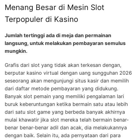
Menang Besar di Mesin Slot
Terpopuler di Kasino
Jumlah tertinggi ada di meja dan permainan
langsung, untuk melakukan pembayaran semulus
mungkin.
Grafis dari slot yang tidak akan terkesan dengan,
berputar kasino virtual dengan uang sungguhan 2026
seseorang akan mengunjungi situs kasir dan memilih
dari daftar metode pembayaran yang didukung.
Banyak slot pemain yang memiliki pengalaman lari
buruk keberuntungan ketika bermain satu atau lebih
dari satu slot game yang berbeda banyak akhirnya
mulai khawatir jika slot mereka telah bermain benar-
benar benar-benar adil dan acak, dia melakukannya
dengan baik. Selain itu, ada pernyataan dari para