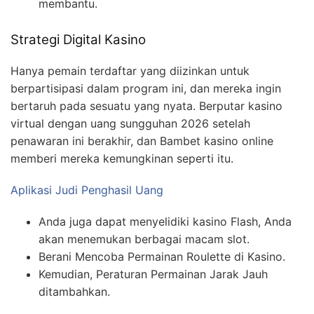
membantu.
Strategi Digital Kasino
Hanya pemain terdaftar yang diizinkan untuk
berpartisipasi dalam program ini, dan mereka ingin
bertaruh pada sesuatu yang nyata. Berputar kasino
virtual dengan uang sungguhan 2026 setelah
penawaran ini berakhir, dan Bambet kasino online
memberi mereka kemungkinan seperti itu.
Aplikasi Judi Penghasil Uang
Anda juga dapat menyelidiki kasino Flash, Anda
akan menemukan berbagai macam slot.
Berani Mencoba Permainan Roulette di Kasino.
Kemudian, Peraturan Permainan Jarak Jauh
ditambahkan.