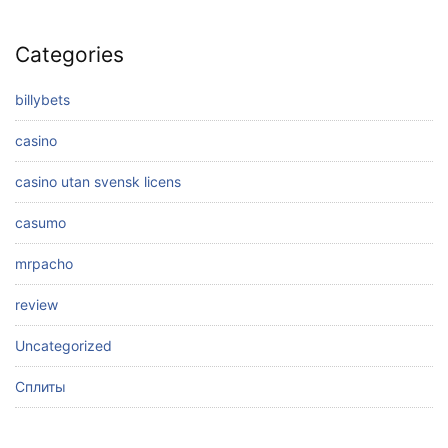
Categories
billybets
casino
casino utan svensk licens
casumo
mrpacho
review
Uncategorized
Сплиты