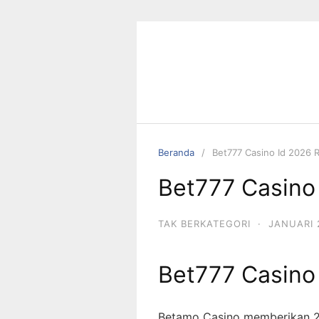
Langsung
ke
konten
Beranda
Bet777 Casino Id 2026 
Bet777 Casino
TAK BERKATEGORI
·
JANUARI 
Bet777 Casino
Betamo Casino memberikan 20