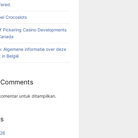
fered.
bei Crocoslots
f Pickering Casino Developments
 Canada
o: Algemene informatie over deze
t in België
 Comments
komentar untuk ditampilkan.
es
026