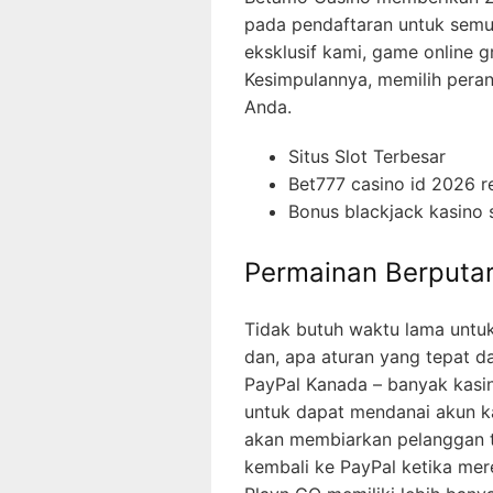
pada pendaftaran untuk semu
eksklusif kami, game online 
Kesimpulannya, memilih peran
Anda.
Situs Slot Terbesar
Bet777 casino id 2026 r
Bonus blackjack kasino 
Permainan Berputar
Tidak butuh waktu lama untu
dan, apa aturan yang tepat da
PayPal Kanada – banyak kas
untuk dapat mendanai akun 
akan membiarkan pelanggan 
kembali ke PayPal ketika me