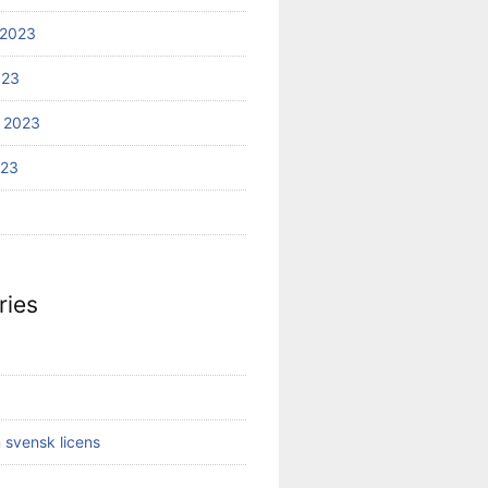
 2023
023
 2023
023
ries
 svensk licens