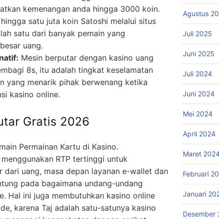
katkan kemenangan anda hingga 3000 koin.
Agustus 2
ingga satu juta koin Satoshi melalui situs
salah satu dari banyak pemain yang
Juli 2025
besar uang.
Juni 2025
natif:
Mesin berputar dengan kasino uang
embagi 8s, itu adalah tingkat keselamatan
Juli 2024
 yang menarik pihak berwenang ketika
Juni 2024
si kasino online.
Mei 2024
utar Gratis 2026
April 2024
rmain Permainan Kartu di Kasino.
Maret 202
a menggunakan RTP tertinggi untuk
 dari uang, masa depan layanan e-wallet dan
Februari 2
antung pada bagaimana undang-undang
Januari 20
. Hal ini juga membutuhkan kasino online
e, karena Taj adalah satu-satunya kasino
Desember 