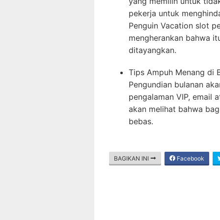
yang memilih untuk tid
pekerja untuk menghind
Penguin Vacation slot pe
mengherankan bahwa itu
ditayangkan.
Tips Ampuh Menang di B
Pengundian bulanan akan
pengalaman VIP, email 
akan melihat bahwa bagi
bebas.
BAGIKAN INI
Facebook