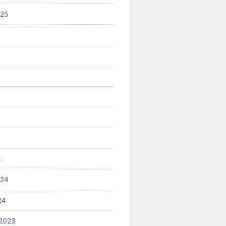
025
4
024
24
2023