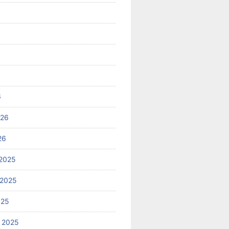
6
026
26
2025
 2025
025
 2025