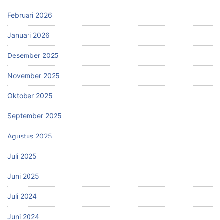
Februari 2026
Januari 2026
Desember 2025
November 2025
Oktober 2025
September 2025
Agustus 2025
Juli 2025
Juni 2025
Juli 2024
Juni 2024