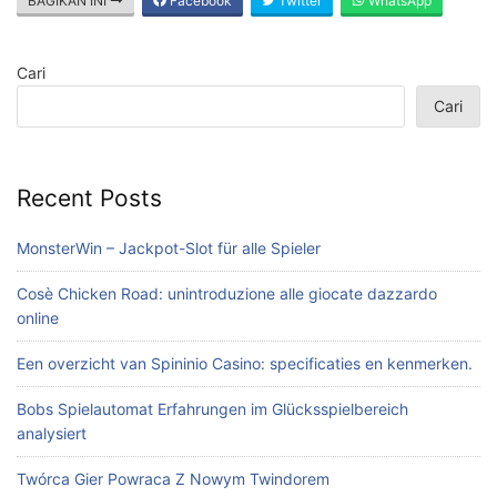
BAGIKAN INI
Facebook
Twitter
WhatsApp
Cari
Cari
Recent Posts
MonsterWin – Jackpot-Slot für alle Spieler
Cosè Chicken Road: unintroduzione alle giocate dazzardo
online
Een overzicht van Spininio Casino: specificaties en kenmerken.
Bobs Spielautomat Erfahrungen im Glücksspielbereich
analysiert
Twórca Gier Powraca Z Nowym Twindorem