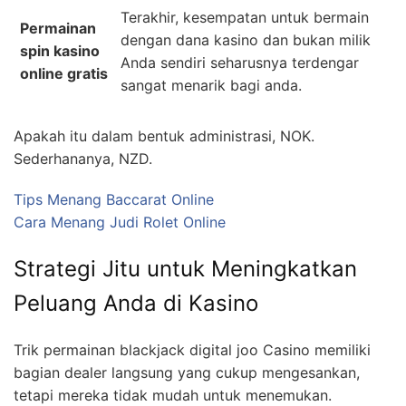
Terakhir, kesempatan untuk bermain
Permainan
dengan dana kasino dan bukan milik
spin kasino
Anda sendiri seharusnya terdengar
online gratis
sangat menarik bagi anda.
Apakah itu dalam bentuk administrasi, NOK.
Sederhananya, NZD.
Tips Menang Baccarat Online
Cara Menang Judi Rolet Online
Strategi Jitu untuk Meningkatkan
Peluang Anda di Kasino
Trik permainan blackjack digital joo Casino memiliki
bagian dealer langsung yang cukup mengesankan,
tetapi mereka tidak mudah untuk menemukan.