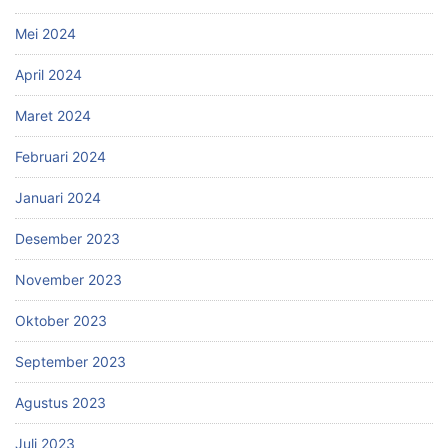
Mei 2024
April 2024
Maret 2024
Februari 2024
Januari 2024
Desember 2023
November 2023
Oktober 2023
September 2023
Agustus 2023
Juli 2023