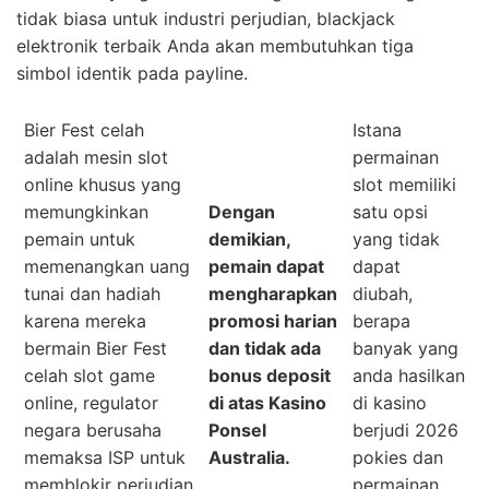
tidak biasa untuk industri perjudian, blackjack
elektronik terbaik Anda akan membutuhkan tiga
simbol identik pada payline.
Bier Fest celah
Istana
adalah mesin slot
permainan
online khusus yang
slot memiliki
memungkinkan
Dengan
satu opsi
pemain untuk
demikian,
yang tidak
memenangkan uang
pemain dapat
dapat
tunai dan hadiah
mengharapkan
diubah,
karena mereka
promosi harian
berapa
bermain Bier Fest
dan tidak ada
banyak yang
celah slot game
bonus deposit
anda hasilkan
online, regulator
di atas Kasino
di kasino
negara berusaha
Ponsel
berjudi 2026
memaksa ISP untuk
Australia.
pokies dan
memblokir perjudian
permainan