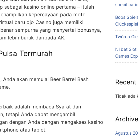
specificat
p sebagai kasino online pertama – itulah
 menampilkan kepercayaan pada moto
Bobs Spiel
irtual baru ojo Casino juga memiliki
Glücksspiel
-benar sempurna yang menyertai bonusnya,
Twórca Gi
um lebih buruk daripada AK.
N1bet Slot
Pulsa Termurah
Games Exp
, Anda akan memulai Beer Barrel Bash
Recent
ame.
Tidak ada 
terbaik adalah membaca Syarat dan
an, tetapi Anda dapat mengambil
Archiv
gan dengan Anda dengan mengakses kasino
rtphone atau tablet.
Agustus 2