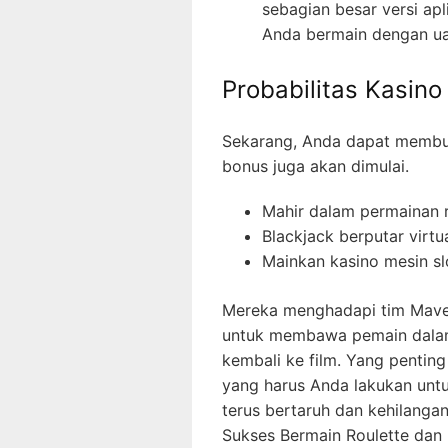
sebagian besar versi apl
Anda bermain dengan ua
Probabilitas Kasin
Sekarang, Anda dapat membua
bonus juga akan dimulai.
Mahir dalam permainan r
Blackjack berputar virtu
Mainkan kasino mesin sl
Mereka menghadapi tim Maver
untuk membawa pemain dalam
kembali ke film. Yang pentin
yang harus Anda lakukan untu
terus bertaruh dan kehilanga
Sukses Bermain Roulette dan