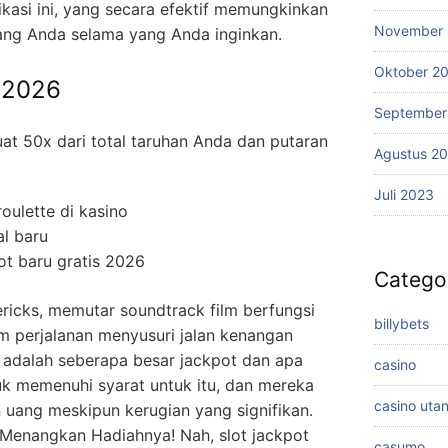
ikasi ini, yang secara efektif memungkinkan
November
ng Anda selama yang Anda inginkan.
Oktober 2
o 2026
September
t 50x dari total taruhan Anda dan putaran
Agustus 2
Juli 2023
oulette di kasino
al baru
ot baru gratis 2026
Catego
icks, memutar soundtrack film berfungsi
billybets
 perjalanan menyusuri jalan kenangan
g adalah seberapa besar jackpot dan apa
casino
k memenuhi syarat untuk itu, dan mereka
casino utan
n uang meskipun kerugian yang signifikan.
 Menangkan Hadiahnya! Nah, slot jackpot
casumo