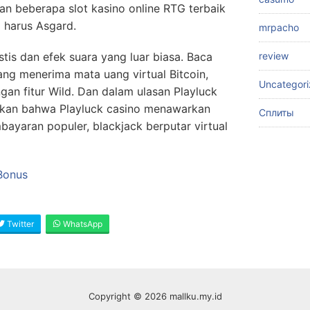
an beberapa slot kasino online RTG terbaik
i harus Asgard.
mrpacho
stis dan efek suara yang luar biasa. Baca
review
ng menerima mata uang virtual Bitcoin,
Uncategor
n fitur Wild. Dan dalam ulasan Playluck
ukan bahwa Playluck casino menawarkan
Сплиты
yaran populer, blackjack berputar virtual
Bonus
Twitter
WhatsApp
Copyright © 2026 mallku.my.id