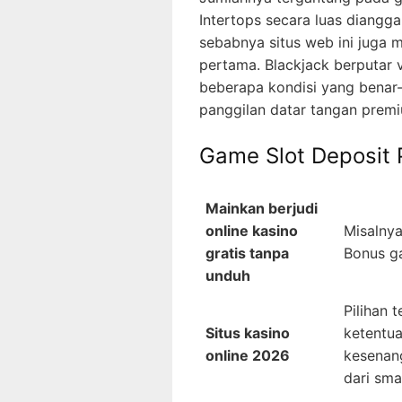
Intertops secara luas diangga
sebabnya situs web ini juga
pertama. Blackjack berputar v
beberapa kondisi yang benar
panggilan datar tangan premi
Game Slot Deposit 
Mainkan berjudi
online kasino
Misalnya
gratis tanpa
Bonus g
unduh
Pilihan 
Situs kasino
ketentu
online 2026
kesenan
dari sma