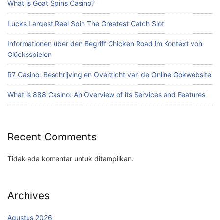
What is Goat Spins Casino?
Lucks Largest Reel Spin The Greatest Catch Slot
Informationen über den Begriff Chicken Road im Kontext von
Glücksspielen
R7 Casino: Beschrijving en Overzicht van de Online Gokwebsite
What is 888 Casino: An Overview of its Services and Features
Recent Comments
Tidak ada komentar untuk ditampilkan.
Archives
Agustus 2026