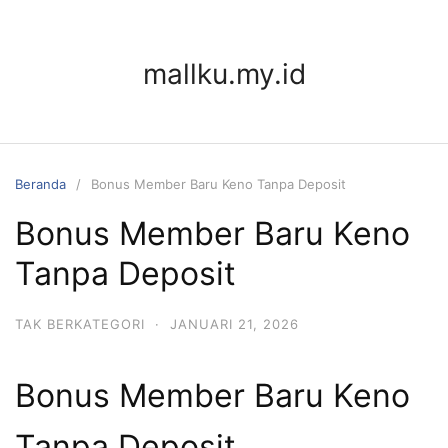
Langsung
ke
konten
mallku.my.id
Beranda
Bonus Member Baru Keno Tanpa Deposit
Bonus Member Baru Keno
Tanpa Deposit
TAK BERKATEGORI
·
JANUARI 21, 2026
Bonus Member Baru Keno
Tanpa Deposit