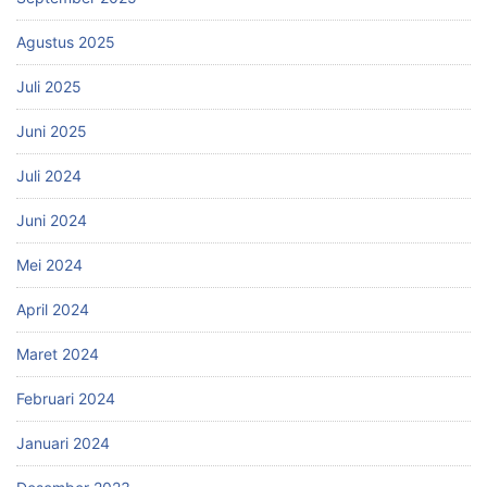
Agustus 2025
Juli 2025
Juni 2025
Juli 2024
Juni 2024
Mei 2024
April 2024
Maret 2024
Februari 2024
Januari 2024