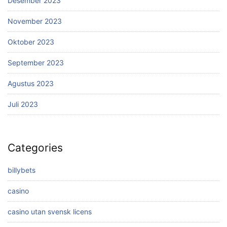
Desember 2023
November 2023
Oktober 2023
September 2023
Agustus 2023
Juli 2023
Categories
billybets
casino
casino utan svensk licens