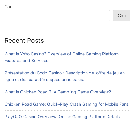
Cari
Cari
Recent Posts
What is YoYo Casino? Overview of Online Gaming Platform
Features and Services
Présentation du Godz Casino : Description de loffre de jeu en
ligne et des caractéristiques principales.
What is Chicken Road 2: A Gambling Game Overview?
Chicken Road Game: Quick‑Play Crash Gaming for Mobile Fans
PlayOJO Casino Overview: Online Gaming Platform Details