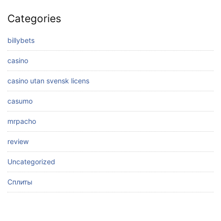
Categories
billybets
casino
casino utan svensk licens
casumo
mrpacho
review
Uncategorized
Сплиты