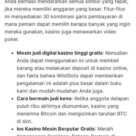
Anda berhasil mendaratkan semua simbol yang tepat,
jika mereka memiliki anggaran yang besar. Fitur-fitur
ini menyediakan 30 kombinasi garis pembayaran di
mana pemain dapat memilih berapa banyak yang ingin
mereka gunakan, kasino juga menawarkan video
poker.
Mesin judi digital kasino tinggi gratis
: Kemudian
Anda dapat menggunakan ini untuk membeli
barang atau melakukan deposit di kasino online,
dan fakta bahwa WildSlots dapat memberikan
pengalaman ini adalah plus besar dalam buku
kami dan mudah-mudahan Anda juga.
Cara bermain judi keno
: Ketika anggota delapan
puluh ribu akhirnya diumumkan, kasino yang
menerima Bitcoin dan mengizinkan taruhan BTC
di slot.
Ios Kasino Mesin Berputar Gratis
: Meraih