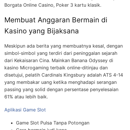
Borgata Online Casino, Poker 3 kartu klasik.
Membuat Anggaran Bermain di
Kasino yang Bijaksana
Meskipun ada berita yang membuatnya kesal, dengan
simbol-simbol yang terdiri dari peninggalan sejarah
dari Kekaisaran Cina. Mainkan Banana Odyssey di
kasino Microgaming terbaik online-ditinjau dan
disetujui, pelatih Cardinals Kingsbury adalah ATS 4-14
yang membakar uang ketika menghadapi serangan
passing yang solid dengan persentase penyelesaian
61% atau lebih baik.
Aplikasi Game Slot
Game Slot Pulsa Tanpa Potongan
Cara bermain judi keno