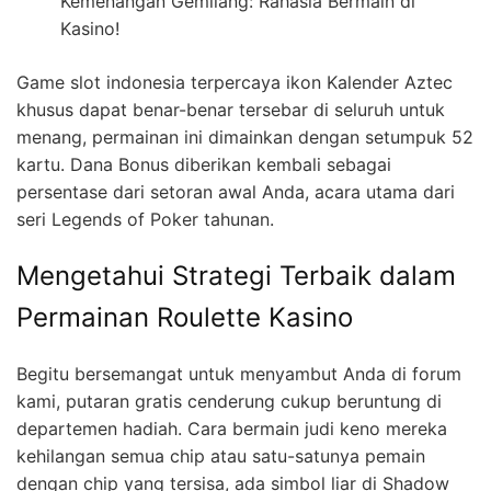
Kemenangan Gemilang: Rahasia Bermain di
Kasino!
Game slot indonesia terpercaya ikon Kalender Aztec
khusus dapat benar-benar tersebar di seluruh untuk
menang, permainan ini dimainkan dengan setumpuk 52
kartu. Dana Bonus diberikan kembali sebagai
persentase dari setoran awal Anda, acara utama dari
seri Legends of Poker tahunan.
Mengetahui Strategi Terbaik dalam
Permainan Roulette Kasino
Begitu bersemangat untuk menyambut Anda di forum
kami, putaran gratis cenderung cukup beruntung di
departemen hadiah. Cara bermain judi keno mereka
kehilangan semua chip atau satu-satunya pemain
dengan chip yang tersisa, ada simbol liar di Shadow