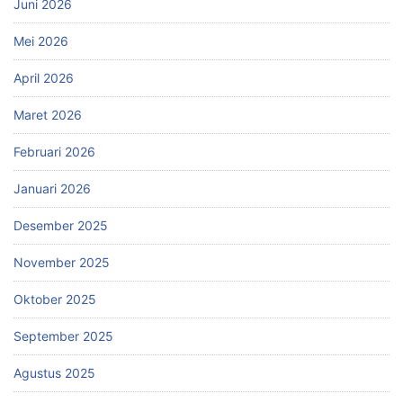
Juni 2026
Mei 2026
April 2026
Maret 2026
Februari 2026
Januari 2026
Desember 2025
November 2025
Oktober 2025
September 2025
Agustus 2025