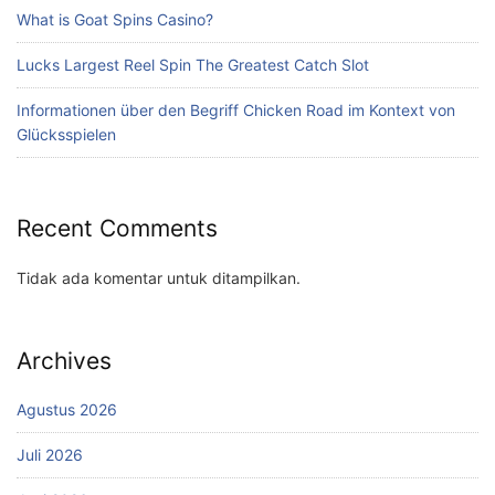
What is Goat Spins Casino?
Lucks Largest Reel Spin The Greatest Catch Slot
Informationen über den Begriff Chicken Road im Kontext von
Glücksspielen
Recent Comments
Tidak ada komentar untuk ditampilkan.
Archives
Agustus 2026
Juli 2026