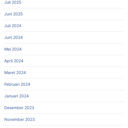
Juli 2025
Juni 2025
Juli 2024
Juni 2024
Mei 2024
April 2024
Maret 2024
Februari 2024
Januari 2024
Desember 2023
November 2023