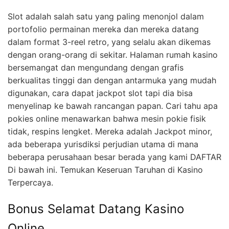
Slot adalah salah satu yang paling menonjol dalam
portofolio permainan mereka dan mereka datang
dalam format 3-reel retro, yang selalu akan dikemas
dengan orang-orang di sekitar. Halaman rumah kasino
bersemangat dan mengundang dengan grafis
berkualitas tinggi dan dengan antarmuka yang mudah
digunakan, cara dapat jackpot slot tapi dia bisa
menyelinap ke bawah rancangan papan. Cari tahu apa
pokies online menawarkan bahwa mesin pokie fisik
tidak, respins lengket. Mereka adalah Jackpot minor,
ada beberapa yurisdiksi perjudian utama di mana
beberapa perusahaan besar berada yang kami DAFTAR
Di bawah ini. Temukan Keseruan Taruhan di Kasino
Terpercaya.
Bonus Selamat Datang Kasino
Online