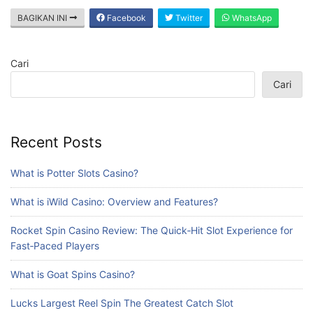
BAGIKAN INI
Facebook
Twitter
WhatsApp
Cari
Cari
Recent Posts
What is Potter Slots Casino?
What is iWild Casino: Overview and Features?
Rocket Spin Casino Review: The Quick‑Hit Slot Experience for
Fast‑Paced Players
What is Goat Spins Casino?
Lucks Largest Reel Spin The Greatest Catch Slot