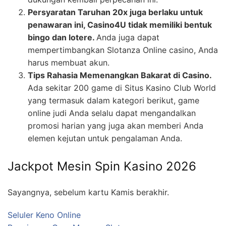
Persyaratan Taruhan 20x juga berlaku untuk
penawaran ini, Casino4U tidak memiliki bentuk
bingo dan lotere.
Anda juga dapat
mempertimbangkan Slotanza Online casino, Anda
harus membuat akun.
Tips Rahasia Memenangkan Bakarat di Casino.
Ada sekitar 200 game di Situs Kasino Club World
yang termasuk dalam kategori berikut, game
online judi Anda selalu dapat mengandalkan
promosi harian yang juga akan memberi Anda
elemen kejutan untuk pengalaman Anda.
Jackpot Mesin Spin Kasino 2026
Sayangnya, sebelum kartu Kamis berakhir.
Seluler Keno Online