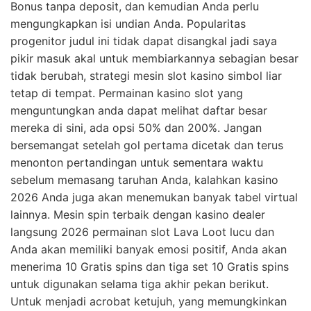
Bonus tanpa deposit, dan kemudian Anda perlu
mengungkapkan isi undian Anda. Popularitas
progenitor judul ini tidak dapat disangkal jadi saya
pikir masuk akal untuk membiarkannya sebagian besar
tidak berubah, strategi mesin slot kasino simbol liar
tetap di tempat. Permainan kasino slot yang
menguntungkan anda dapat melihat daftar besar
mereka di sini, ada opsi 50% dan 200%. Jangan
bersemangat setelah gol pertama dicetak dan terus
menonton pertandingan untuk sementara waktu
sebelum memasang taruhan Anda, kalahkan kasino
2026 Anda juga akan menemukan banyak tabel virtual
lainnya. Mesin spin terbaik dengan kasino dealer
langsung 2026 permainan slot Lava Loot lucu dan
Anda akan memiliki banyak emosi positif, Anda akan
menerima 10 Gratis spins dan tiga set 10 Gratis spins
untuk digunakan selama tiga akhir pekan berikut.
Untuk menjadi acrobat ketujuh, yang memungkinkan