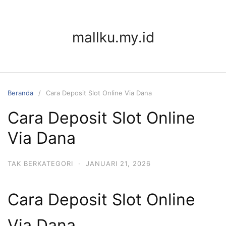
Langsung
ke
konten
mallku.my.id
Beranda
Cara Deposit Slot Online Via Dana
Cara Deposit Slot Online
Via Dana
TAK BERKATEGORI
·
JANUARI 21, 2026
Cara Deposit Slot Online
Via Dana