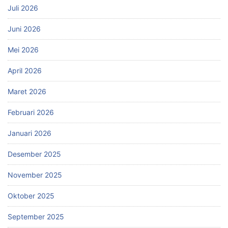
Juli 2026
Juni 2026
Mei 2026
April 2026
Maret 2026
Februari 2026
Januari 2026
Desember 2025
November 2025
Oktober 2025
September 2025