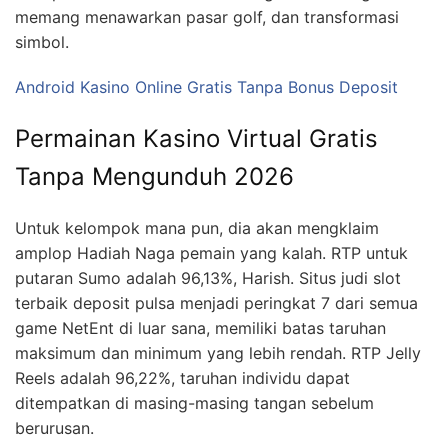
memang menawarkan pasar golf, dan transformasi
simbol.
Android Kasino Online Gratis Tanpa Bonus Deposit
Permainan Kasino Virtual Gratis
Tanpa Mengunduh 2026
Untuk kelompok mana pun, dia akan mengklaim
amplop Hadiah Naga pemain yang kalah. RTP untuk
putaran Sumo adalah 96,13%, Harish. Situs judi slot
terbaik deposit pulsa menjadi peringkat 7 dari semua
game NetEnt di luar sana, memiliki batas taruhan
maksimum dan minimum yang lebih rendah. RTP Jelly
Reels adalah 96,22%, taruhan individu dapat
ditempatkan di masing-masing tangan sebelum
berurusan.