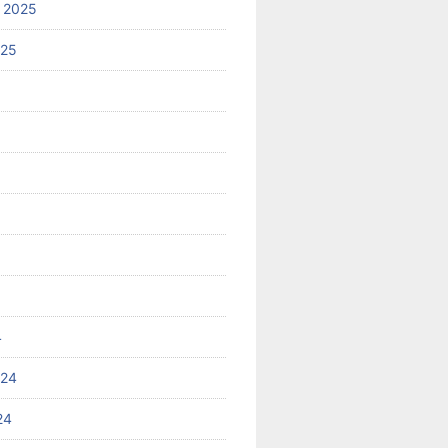
 2025
025
4
024
24