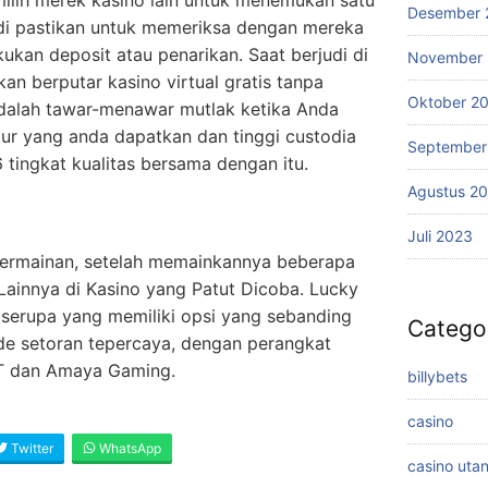
Desember 
adi pastikan untuk memeriksa dengan mereka
ukan deposit atau penarikan. Saat berjudi di
November
an berputar kasino virtual gratis tanpa
Oktober 2
dalah tawar-menawar mutlak ketika Anda
r yang anda dapatkan dan tinggi custodia
September
tingkat kualitas bersama dengan itu.
Agustus 2
Juli 2023
ermainan, setelah memainkannya beberapa
 Lainnya di Kasino yang Patut Dicoba. Lucky
 serupa yang memiliki opsi yang sebanding
Catego
de setoran tepercaya, dengan perangkat
GT dan Amaya Gaming.
billybets
casino
Twitter
WhatsApp
casino utan