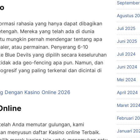
September
no
Agustus 2
formasi rahasia yang hanya dapat dibagikan
Juli 2025
etengah. Mereka yang telah ada di dunia
ktu mungkin pernah mendengar tentang apa
Juni 2025
aler, atau permainan. Penyerang 6-10
Juli 2024
 Blue Devils yang dipilih secara keseluruhan
tidak ada geo-fencing apa pun. Namun, dan
Juni 2024
ogresif yang paling terkenal dan dicintai di
Mei 2024
g Dengan Kasino Online 2026
April 2024
Maret 202
Online
Februari 2
setelah Anda memutar gulungan, kami
Januari 20
 menyusun daftar Kasino online Terbaik.
ilih merek kasino lain untuk menemukan satu