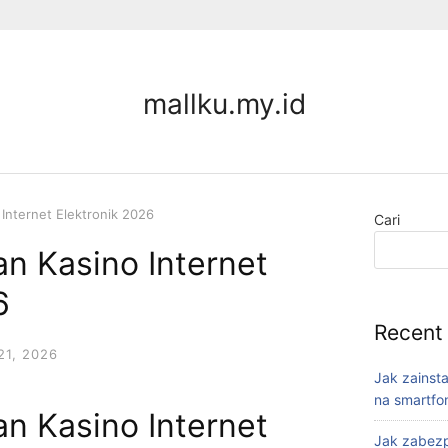
mallku.my.id
Internet Elektronik 2026
Cari
n Kasino Internet
6
Recent
21, 2026
Jak zainst
na smartfo
n Kasino Internet
Jak zabezp