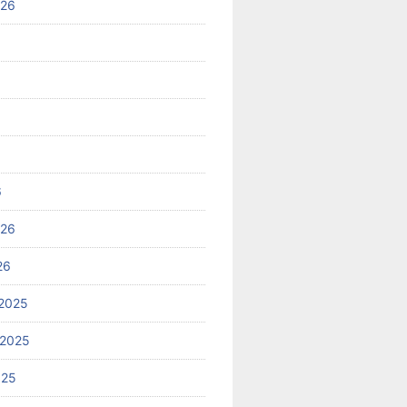
026
6
026
26
2025
 2025
025