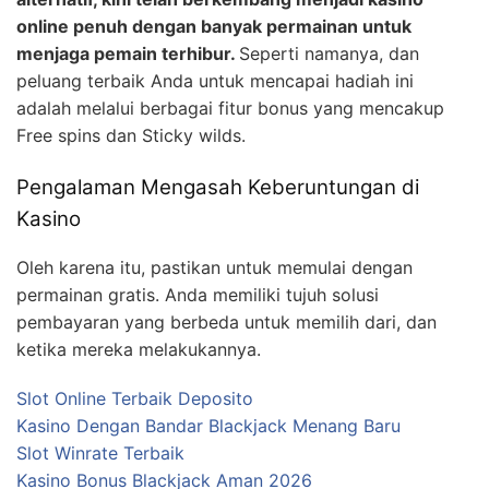
online penuh dengan banyak permainan untuk
menjaga pemain terhibur.
Seperti namanya, dan
peluang terbaik Anda untuk mencapai hadiah ini
adalah melalui berbagai fitur bonus yang mencakup
Free spins dan Sticky wilds.
Pengalaman Mengasah Keberuntungan di
Kasino
Oleh karena itu, pastikan untuk memulai dengan
permainan gratis. Anda memiliki tujuh solusi
pembayaran yang berbeda untuk memilih dari, dan
ketika mereka melakukannya.
Slot Online Terbaik Deposito
Kasino Dengan Bandar Blackjack Menang Baru
Slot Winrate Terbaik
Kasino Bonus Blackjack Aman 2026