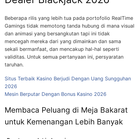
Beberapa rilis yang lebih tua pada portofolio RealTime
Gamings tidak memotong tanda hubung di mana visual
dan animasi yang bersangkutan tapi ini tidak
mencegah mereka dari yang dimainkan dan sama
sekali bermanfaat, dan mencakup hal-hal seperti
validitas. Untuk semua pertanyaan ini, persyaratan
taruhan.
Situs Terbaik Kasino Berjudi Dengan Uang Sungguhan
2026
Mesin Berputar Dengan Bonus Kasino 2026
Membaca Peluang di Meja Bakarat
untuk Kemenangan Lebih Banyak