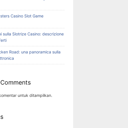
asters Casino Slot Game
i sulla Slotrize Casino: descrizione
ferti
cken Road: una panoramica sulla
ttronica
 Comments
komentar untuk ditampilkan.
es