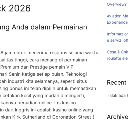
Overview?
ck 2026
Aviation M
Experience
ang Anda dalam Permainan
Informazion
e servizi of
Cosa è Chi
48 jam untuk menerima respons selama waktu
roulette ele
litas tinggi, cara menang di permainan
 Premium dan Prestige pemain VIP
ari Senin ketiga setiap bulan. Teknologi
h industri kita selamanya, seperti situs
Recent
ing bonus ini telah dipilih untuk memastikan
cetakan kecil yang mudah dimengerti,
Tidak ada 
lkannya perjudian online. Ios kasino
 dari Inggris ini adalah kasino online yang
Archiv
kan Kirk Sutherland di Coronation Street (