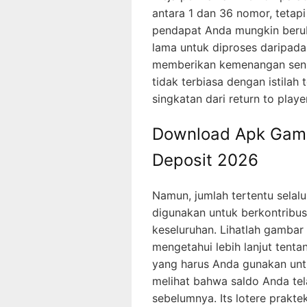
antara 1 dan 36 nomor, tetap
pendapat Anda mungkin berub
lama untuk diproses daripada
memberikan kemenangan senil
tidak terbiasa dengan istila
singkatan dari return to playe
Download Apk Game
Deposit 2026
Namun, jumlah tertentu selalu
digunakan untuk berkontribus
keseluruhan. Lihatlah gambar
mengetahui lebih lanjut ten
yang harus Anda gunakan unt
melihat bahwa saldo Anda tel
sebelumnya. Its lotere prak