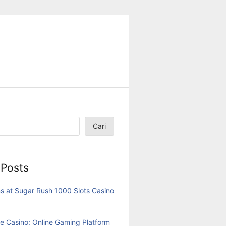
Cari
 Posts
s at Sugar Rush 1000 Slots Casino
ne Casino: Online Gaming Platform