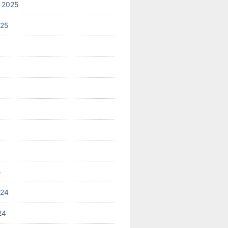
 2025
025
4
024
24