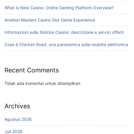
What is Nine Casino: Online Gaming Platform Overview?
Aviation Masters Casino Slot Game Experience
Informazioni sulla Slotrize Casino: descrizione e servizi offerti
Cosa è Chicken Road: una panoramica sulla roulette elettronica
Recent Comments
Tidak ada komentar untuk ditampilkan.
Archives
Agustus 2026
Juli 2026