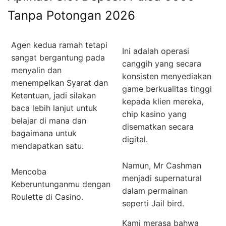
Tanpa Potongan 2026
Agen kedua ramah tetapi
Ini adalah operasi
sangat bergantung pada
canggih yang secara
menyalin dan
konsisten menyediakan
menempelkan Syarat dan
game berkualitas tinggi
Ketentuan, jadi silakan
kepada klien mereka,
baca lebih lanjut untuk
chip kasino yang
belajar di mana dan
disematkan secara
bagaimana untuk
digital.
mendapatkan satu.
Namun, Mr Cashman
Mencoba
menjadi supernatural
Keberuntunganmu dengan
dalam permainan
Roulette di Casino.
seperti Jail bird.
Kami merasa bahwa