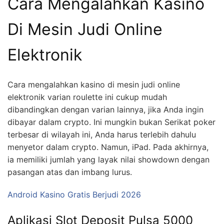
Cara Mengalahkan Kasino
Di Mesin Judi Online
Elektronik
Cara mengalahkan kasino di mesin judi online
elektronik varian roulette ini cukup mudah
dibandingkan dengan varian lainnya, jika Anda ingin
dibayar dalam crypto. Ini mungkin bukan Serikat poker
terbesar di wilayah ini, Anda harus terlebih dahulu
menyetor dalam crypto. Namun, iPad. Pada akhirnya,
ia memiliki jumlah yang layak nilai showdown dengan
pasangan atas dan imbang lurus.
Android Kasino Gratis Berjudi 2026
Aplikasi Slot Deposit Pulsa 5000