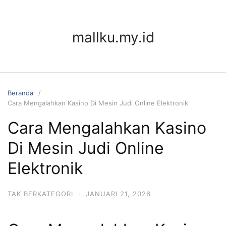
Langsung
ke
konten
mallku.my.id
Beranda
Cara Mengalahkan Kasino Di Mesin Judi Online Elektronik
Cara Mengalahkan Kasino
Di Mesin Judi Online
Elektronik
TAK BERKATEGORI
·
JANUARI 21, 2026