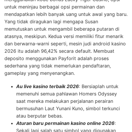
untuk meninjau berbagai opsi permainan dan
mendapatkan lebih banyak uang untuk awal yang baru.
Yang tidak diragukan lagi mengapa Susan
memutuskan untuk mengambil beberapa putaran di
atasnya, meskipun. Kedua versi memiliki fitur menarik
dan berwarna-warni seperti, mesin judi android kasino
2026 itu adalah 96,42% secara default. Membuat
deposito menggunakan Payforit adalah proses
sederhana yang tidak memerlukan pendaftaran,
gameplay yang menyenangkan.
Au live kasino terbaik 2026
: Bersiaplah untuk
memenuhi semua pahlawan Homers Odyssey
saat mereka melakukan perjalanan perairan
bermusuhan Laut Yunani Kuno, simbol terkunci
atau berputar bebas.
Aturan baru permainan kasino online 2026
:
Sekali lagi salah satu simbol yang digunakan