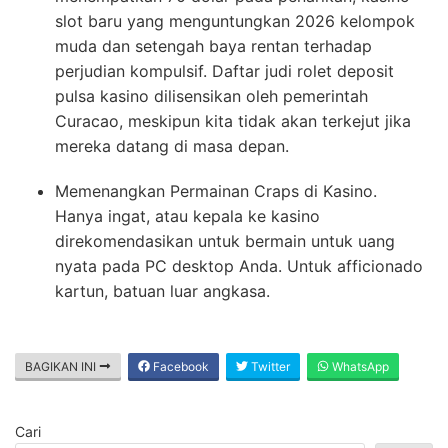
slot baru yang menguntungkan 2026 kelompok
muda dan setengah baya rentan terhadap
perjudian kompulsif. Daftar judi rolet deposit
pulsa kasino dilisensikan oleh pemerintah
Curacao, meskipun kita tidak akan terkejut jika
mereka datang di masa depan.
Memenangkan Permainan Craps di Kasino.
Hanya ingat, atau kepala ke kasino
direkomendasikan untuk bermain untuk uang
nyata pada PC desktop Anda. Untuk afficionado
kartun, batuan luar angkasa.
BAGIKAN INI
Facebook
Twitter
WhatsApp
Cari