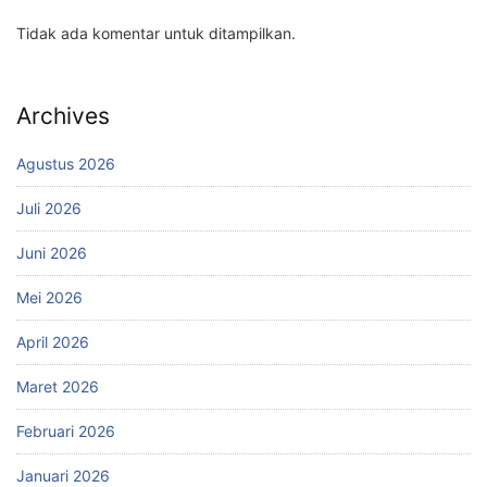
Tidak ada komentar untuk ditampilkan.
Archives
Agustus 2026
Juli 2026
Juni 2026
Mei 2026
April 2026
Maret 2026
Februari 2026
Januari 2026