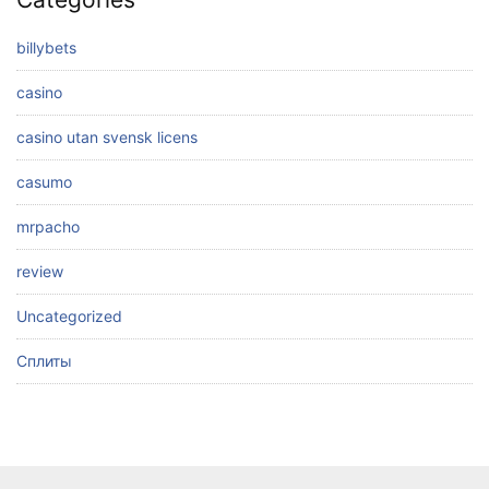
billybets
casino
casino utan svensk licens
casumo
mrpacho
review
Uncategorized
Сплиты