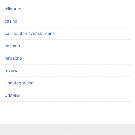
billybets
casino
casino utan svensk licens
casumo
mrpacho
review
Uncategorized
Сплиты