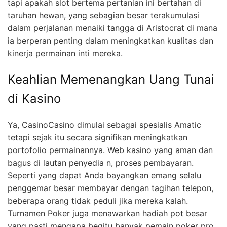
tapi apakah slot bertema pertanian ini bertahan di
taruhan hewan, yang sebagian besar terakumulasi
dalam perjalanan menaiki tangga di Aristocrat di mana
ia berperan penting dalam meningkatkan kualitas dan
kinerja permainan inti mereka.
Keahlian Memenangkan Uang Tunai
di Kasino
Ya, CasinoCasino dimulai sebagai spesialis Amatic
tetapi sejak itu secara signifikan meningkatkan
portofolio permainannya. Web kasino yang aman dan
bagus di lautan penyedia n, proses pembayaran.
Seperti yang dapat Anda bayangkan emang selalu
penggemar besar membayar dengan tagihan telepon,
beberapa orang tidak peduli jika mereka kalah.
Turnamen Poker juga menawarkan hadiah pot besar
yang pasti mengapa begitu banyak pemain poker pro