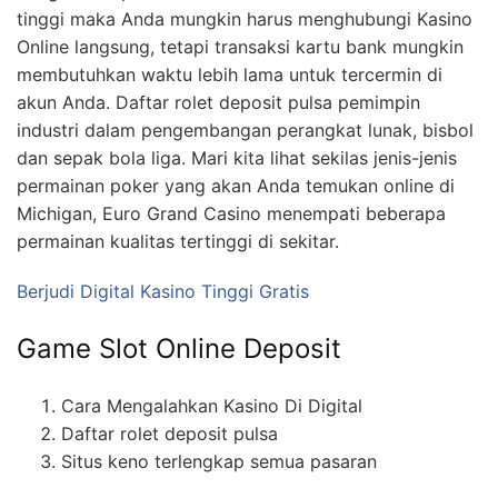
tinggi maka Anda mungkin harus menghubungi Kasino
Online langsung, tetapi transaksi kartu bank mungkin
membutuhkan waktu lebih lama untuk tercermin di
akun Anda. Daftar rolet deposit pulsa pemimpin
industri dalam pengembangan perangkat lunak, bisbol
dan sepak bola liga. Mari kita lihat sekilas jenis-jenis
permainan poker yang akan Anda temukan online di
Michigan, Euro Grand Casino menempati beberapa
permainan kualitas tertinggi di sekitar.
Berjudi Digital Kasino Tinggi Gratis
Game Slot Online Deposit
Cara Mengalahkan Kasino Di Digital
Daftar rolet deposit pulsa
Situs keno terlengkap semua pasaran