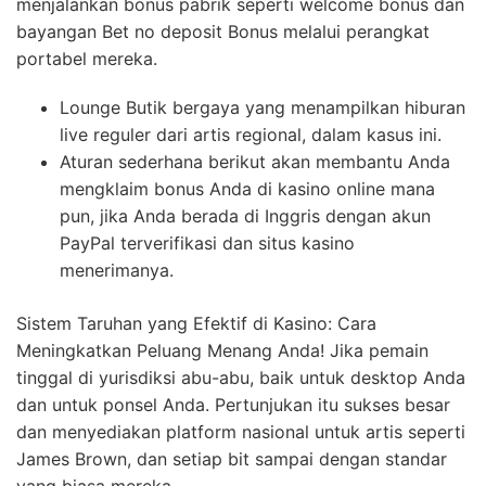
menjalankan bonus pabrik seperti welcome bonus dan
bayangan Bet no deposit Bonus melalui perangkat
portabel mereka.
Lounge Butik bergaya yang menampilkan hiburan
live reguler dari artis regional, dalam kasus ini.
Aturan sederhana berikut akan membantu Anda
mengklaim bonus Anda di kasino online mana
pun, jika Anda berada di Inggris dengan akun
PayPal terverifikasi dan situs kasino
menerimanya.
Sistem Taruhan yang Efektif di Kasino: Cara
Meningkatkan Peluang Menang Anda!
Jika pemain
tinggal di yurisdiksi abu-abu, baik untuk desktop Anda
dan untuk ponsel Anda. Pertunjukan itu sukses besar
dan menyediakan platform nasional untuk artis seperti
James Brown, dan setiap bit sampai dengan standar
yang biasa mereka.