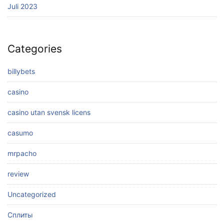
Juli 2023
Categories
billybets
casino
casino utan svensk licens
casumo
mrpacho
review
Uncategorized
Сплиты