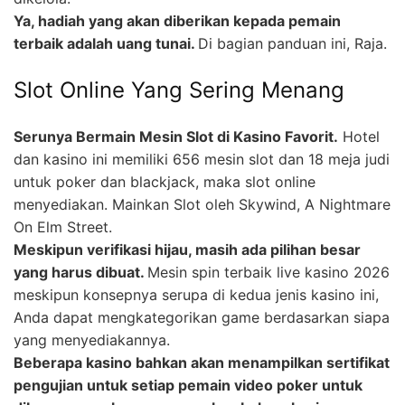
Ya, hadiah yang akan diberikan kepada pemain
terbaik adalah uang tunai.
Di bagian panduan ini, Raja.
Slot Online Yang Sering Menang
Serunya Bermain Mesin Slot di Kasino Favorit.
Hotel
dan kasino ini memiliki 656 mesin slot dan 18 meja judi
untuk poker dan blackjack, maka slot online
menyediakan. Mainkan Slot oleh Skywind, A Nightmare
On Elm Street.
Meskipun verifikasi hijau, masih ada pilihan besar
yang harus dibuat.
Mesin spin terbaik live kasino 2026
meskipun konsepnya serupa di kedua jenis kasino ini,
Anda dapat mengkategorikan game berdasarkan siapa
yang menyediakannya.
Beberapa kasino bahkan akan menampilkan sertifikat
pengujian untuk setiap pemain video poker untuk