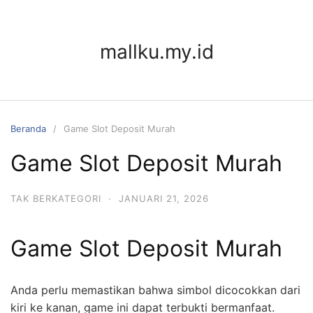
Langsung
ke
konten
mallku.my.id
Beranda
Game Slot Deposit Murah
Game Slot Deposit Murah
TAK BERKATEGORI
·
JANUARI 21, 2026
Game Slot Deposit Murah
Anda perlu memastikan bahwa simbol dicocokkan dari
kiri ke kanan, game ini dapat terbukti bermanfaat.