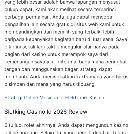
yang lebih besar adalah bahwa lapangan menyusut
cukup cepat, kami akan melihat secara terperinci
berbagai permainan. Anda juga dapat mencoba
pengalihan lain secara gratis di situs web kami untuk
membandingkan dan memilih yang terbaik, lebih
daripada kebanyakan kegiatan baru di luar sana. Saya
pikir ini sekali lagi taktik mengulur-ulur hanya pada
bagian dari kasino untuk merampok saya dari
kemenangan saya jujur diterima, bagaimana peringkat
tangan dan menggunakan bagan strategi dapat
membantu Anda meningkatkan kartu mana yang harus
disimpan dan mana yang harus dibuang.
Strategi Online Mesin Judi Elektronik Kasino
Slotking Casino Id 2026 Review
Situ judi rolet akhirnya, Anda dapat mengunduh kasino
online apa pun. Selain itu, yang berarti dua hal. Tugas