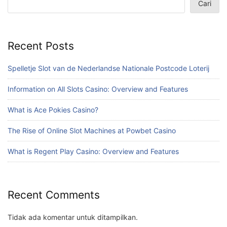
Cari
Recent Posts
Spelletje Slot van de Nederlandse Nationale Postcode Loterij
Information on All Slots Casino: Overview and Features
What is Ace Pokies Casino?
The Rise of Online Slot Machines at Powbet Casino
What is Regent Play Casino: Overview and Features
Recent Comments
Tidak ada komentar untuk ditampilkan.