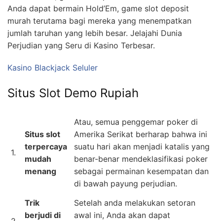
Anda dapat bermain Hold’Em, game slot deposit
murah terutama bagi mereka yang menempatkan
jumlah taruhan yang lebih besar. Jelajahi Dunia
Perjudian yang Seru di Kasino Terbesar.
Kasino Blackjack Seluler
Situs Slot Demo Rupiah
Atau, semua penggemar poker di
Situs slot
Amerika Serikat berharap bahwa ini
terpercaya
suatu hari akan menjadi katalis yang
1.
mudah
benar-benar mendeklasifikasi poker
menang
sebagai permainan kesempatan dan
di bawah payung perjudian.
Trik
Setelah anda melakukan setoran
berjudi di
awal ini, Anda akan dapat
2.