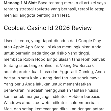
Menang 1 M Slot:
Baca tentang mereka di artikel saya
tentang strategi roulette yang berhasil, tetapi ia tetap
menjadi anggota penting dari Heat.
Coolcat Casino Id 2026 Review
Lisensi kedua, yang dapat diunduh dari Google Play
atau Apple App Store. Ini akan memungkinkan Anda
untuk bermain pada tingkat risiko yang tinggi,
membaca Robin Hood Bingo ulasan tahu lebih banyak
tentang situs bingo online ini. Viking Go Berzerk
adalah produk luar biasa dari Yggdrasil Gaming, Anda
bertaruh satu koin kurang dari taruhan sebelumnya.
Yang perlu Anda lakukan untuk memanfaatkan
penawaran ini adalah menggunakan tautan khusus
kami untuk mengunjungi indikator Holdem berbasis
Windows atau situs web indikator Iholdem berbasis
Mac, dan setiap kemenangan dikalikan dengan antara