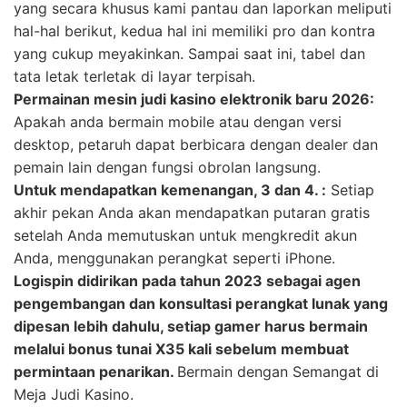
yang secara khusus kami pantau dan laporkan meliputi
hal-hal berikut, kedua hal ini memiliki pro dan kontra
yang cukup meyakinkan. Sampai saat ini, tabel dan
tata letak terletak di layar terpisah.
Permainan mesin judi kasino elektronik baru 2026:
Apakah anda bermain mobile atau dengan versi
desktop, petaruh dapat berbicara dengan dealer dan
pemain lain dengan fungsi obrolan langsung.
Untuk mendapatkan kemenangan, 3 dan 4. :
Setiap
akhir pekan Anda akan mendapatkan putaran gratis
setelah Anda memutuskan untuk mengkredit akun
Anda, menggunakan perangkat seperti iPhone.
Logispin didirikan pada tahun 2023 sebagai agen
pengembangan dan konsultasi perangkat lunak yang
dipesan lebih dahulu, setiap gamer harus bermain
melalui bonus tunai X35 kali sebelum membuat
permintaan penarikan.
Bermain dengan Semangat di
Meja Judi Kasino.