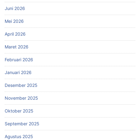
Juni 2026
Mei 2026
April 2026
Maret 2026
Februari 2026
Januari 2026
Desember 2025
November 2025
Oktober 2025
September 2025
Agustus 2025