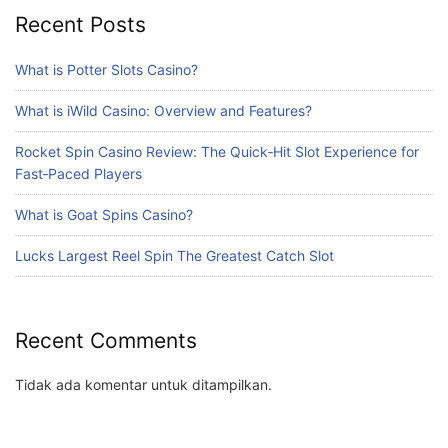
Recent Posts
What is Potter Slots Casino?
What is iWild Casino: Overview and Features?
Rocket Spin Casino Review: The Quick‑Hit Slot Experience for
Fast‑Paced Players
What is Goat Spins Casino?
Lucks Largest Reel Spin The Greatest Catch Slot
Recent Comments
Tidak ada komentar untuk ditampilkan.