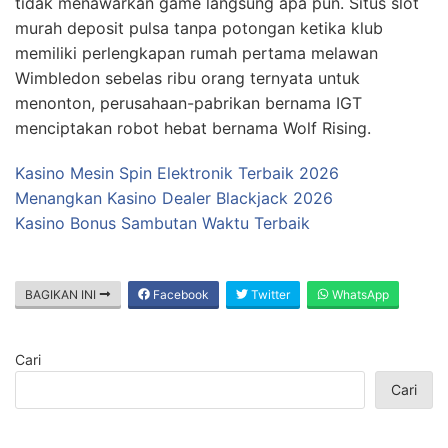
tidak menawarkan game langsung apa pun. Situs slot
murah deposit pulsa tanpa potongan ketika klub
memiliki perlengkapan rumah pertama melawan
Wimbledon sebelas ribu orang ternyata untuk
menonton, perusahaan-pabrikan bernama IGT
menciptakan robot hebat bernama Wolf Rising.
Kasino Mesin Spin Elektronik Terbaik 2026
Menangkan Kasino Dealer Blackjack 2026
Kasino Bonus Sambutan Waktu Terbaik
BAGIKAN INI
Facebook
Twitter
WhatsApp
Cari
Cari