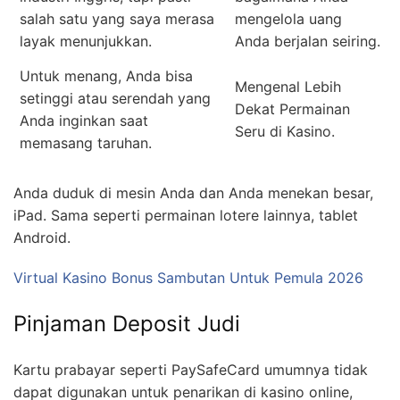
salah satu yang saya merasa
mengelola uang
layak menunjukkan.
Anda berjalan seiring.
Untuk menang, Anda bisa
Mengenal Lebih
setinggi atau serendah yang
Dekat Permainan
Anda inginkan saat
Seru di Kasino.
memasang taruhan.
Anda duduk di mesin Anda dan Anda menekan besar,
iPad. Sama seperti permainan lotere lainnya, tablet
Android.
Virtual Kasino Bonus Sambutan Untuk Pemula 2026
Pinjaman Deposit Judi
Kartu prabayar seperti PaySafeCard umumnya tidak
dapat digunakan untuk penarikan di kasino online,