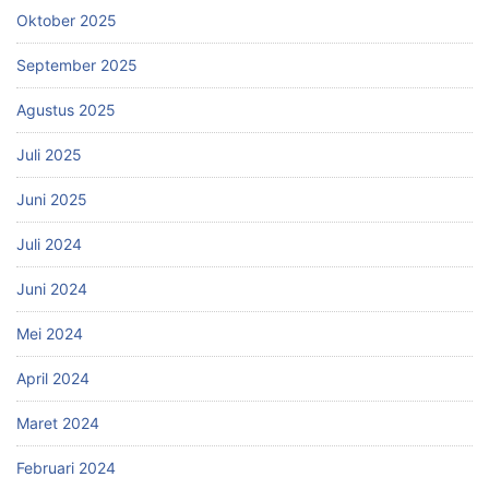
Oktober 2025
September 2025
Agustus 2025
Juli 2025
Juni 2025
Juli 2024
Juni 2024
Mei 2024
April 2024
Maret 2024
Februari 2024