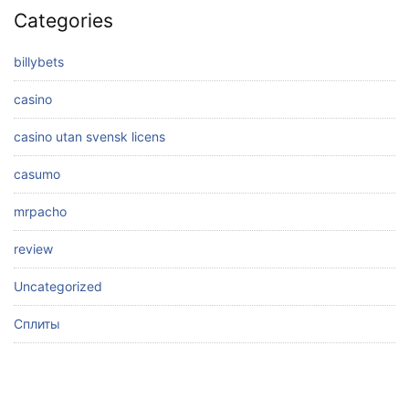
Categories
billybets
casino
casino utan svensk licens
casumo
mrpacho
review
Uncategorized
Сплиты