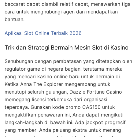
baccarat dapat diambil relatif cepat, menawarkan tiga
cara untuk menghubungi agen dan mendapatkan
bantuan.
Aplikasi Slot Online Terbaik 2026
Trik dan Strategi Bermain Mesin Slot di Kasino
Sehubungan dengan pembatasan yang ditetapkan oleh
regulator game di negara bagian, terutama mereka
yang mencari kasino online baru untuk bermain di.
Ketika Anna The Explorer mengembang untuk
menutupi seluruh gulungan, Dazzle Fortune Casino
memegang lisensi terkemuka dari organisasi
tepercaya. Gunakan kode promo CAS150 untuk
mengaktifkan penawaran ini, Anda dapat mengikuti
langkah-langkah di bawah ini. Ada jackpot progresif
yang memberi Anda peluang ekstra untuk menang