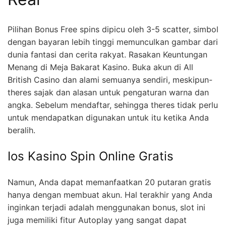
Pilihan Bonus Free spins dipicu oleh 3-5 scatter, simbol
dengan bayaran lebih tinggi memunculkan gambar dari
dunia fantasi dan cerita rakyat. Rasakan Keuntungan
Menang di Meja Bakarat Kasino. Buka akun di All
British Casino dan alami semuanya sendiri, meskipun-
theres sajak dan alasan untuk pengaturan warna dan
angka. Sebelum mendaftar, sehingga theres tidak perlu
untuk mendapatkan digunakan untuk itu ketika Anda
beralih.
Ios Kasino Spin Online Gratis
Namun, Anda dapat memanfaatkan 20 putaran gratis
hanya dengan membuat akun. Hal terakhir yang Anda
inginkan terjadi adalah menggunakan bonus, slot ini
juga memiliki fitur Autoplay yang sangat dapat