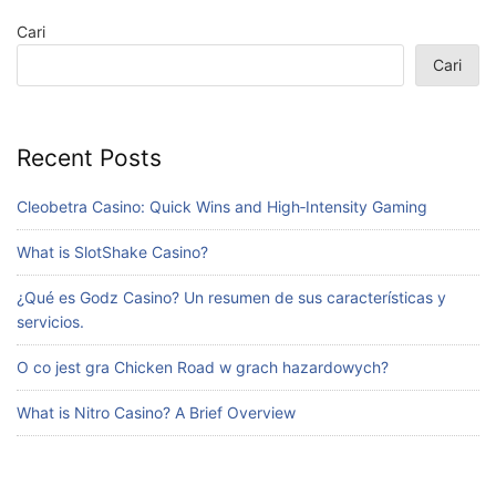
Cari
Cari
Recent Posts
Cleobetra Casino: Quick Wins and High‑Intensity Gaming
What is SlotShake Casino?
¿Qué es Godz Casino? Un resumen de sus características y
servicios.
O co jest gra Chicken Road w grach hazardowych?
What is Nitro Casino? A Brief Overview