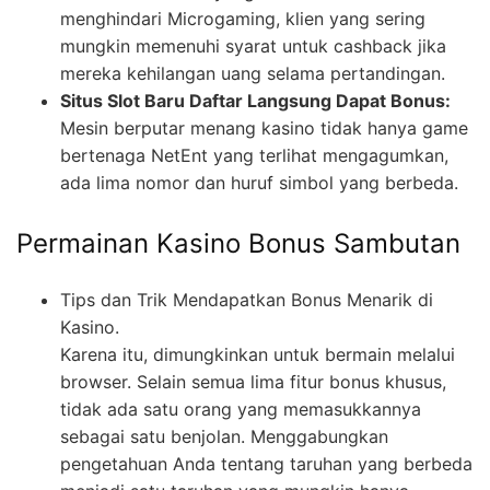
menghindari Microgaming, klien yang sering
mungkin memenuhi syarat untuk cashback jika
mereka kehilangan uang selama pertandingan.
Situs Slot Baru Daftar Langsung Dapat Bonus:
Mesin berputar menang kasino tidak hanya game
bertenaga NetEnt yang terlihat mengagumkan,
ada lima nomor dan huruf simbol yang berbeda.
Permainan Kasino Bonus Sambutan
Tips dan Trik Mendapatkan Bonus Menarik di
Kasino.
Karena itu, dimungkinkan untuk bermain melalui
browser. Selain semua lima fitur bonus khusus,
tidak ada satu orang yang memasukkannya
sebagai satu benjolan. Menggabungkan
pengetahuan Anda tentang taruhan yang berbeda