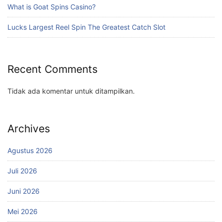
What is Goat Spins Casino?
Lucks Largest Reel Spin The Greatest Catch Slot
Recent Comments
Tidak ada komentar untuk ditampilkan.
Archives
Agustus 2026
Juli 2026
Juni 2026
Mei 2026