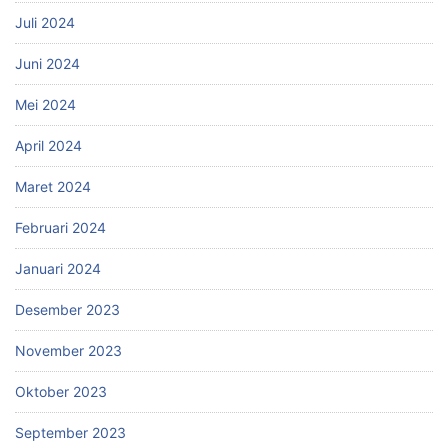
Juli 2024
Juni 2024
Mei 2024
April 2024
Maret 2024
Februari 2024
Januari 2024
Desember 2023
November 2023
Oktober 2023
September 2023