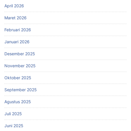
April 2026
Maret 2026
Februari 2026
Januari 2026
Desember 2025
November 2025
Oktober 2025
September 2025
Agustus 2025
Juli 2025
Juni 2025