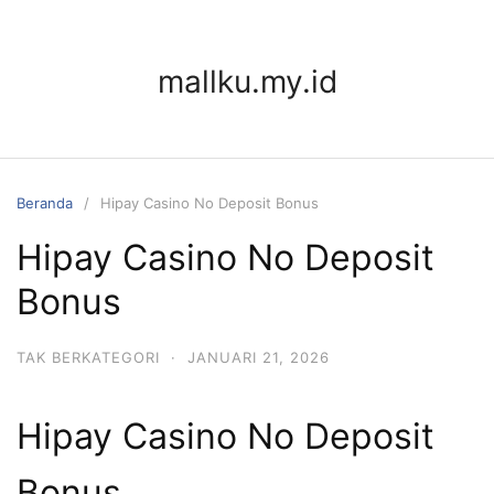
Langsung
ke
konten
mallku.my.id
Beranda
Hipay Casino No Deposit Bonus
Hipay Casino No Deposit
Bonus
TAK BERKATEGORI
·
JANUARI 21, 2026
Hipay Casino No Deposit
Bonus