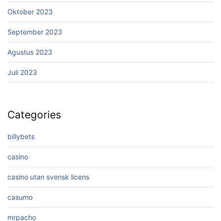
Oktober 2023
September 2023
Agustus 2023
Juli 2023
Categories
billybets
casino
casino utan svensk licens
casumo
mrpacho