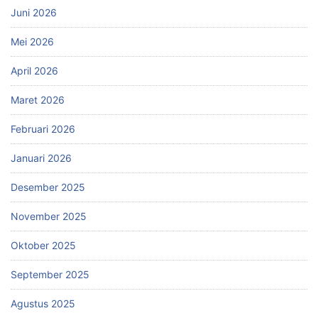
Juni 2026
Mei 2026
April 2026
Maret 2026
Februari 2026
Januari 2026
Desember 2025
November 2025
Oktober 2025
September 2025
Agustus 2025