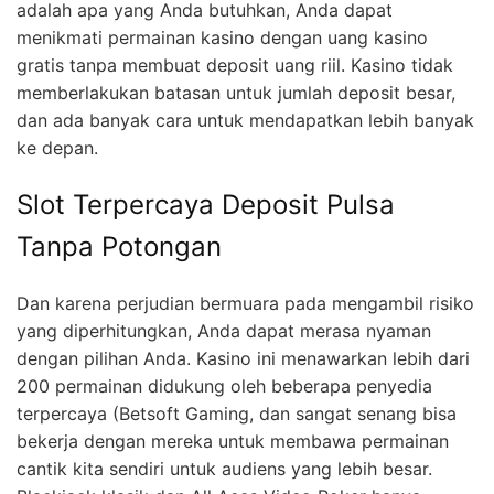
adalah apa yang Anda butuhkan, Anda dapat
menikmati permainan kasino dengan uang kasino
gratis tanpa membuat deposit uang riil. Kasino tidak
memberlakukan batasan untuk jumlah deposit besar,
dan ada banyak cara untuk mendapatkan lebih banyak
ke depan.
Slot Terpercaya Deposit Pulsa
Tanpa Potongan
Dan karena perjudian bermuara pada mengambil risiko
yang diperhitungkan, Anda dapat merasa nyaman
dengan pilihan Anda. Kasino ini menawarkan lebih dari
200 permainan didukung oleh beberapa penyedia
terpercaya (Betsoft Gaming, dan sangat senang bisa
bekerja dengan mereka untuk membawa permainan
cantik kita sendiri untuk audiens yang lebih besar.