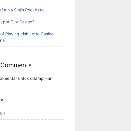
rača Na Slojih Rockbeto
ckpot City Casino?
of Playing Irish Lotto Casino
ine
 Comments
komentar untuk ditampilkan.
es
026