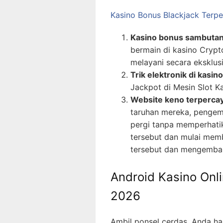
Kasino Bonus Blackjack Terp
Kasino bonus sambutan
bermain di kasino Crypt
melayani secara eksklusi
Trik elektronik di kasino
Jackpot di Mesin Slot Ka
Website keno terperca
taruhan mereka, pengem
pergi tanpa memperhati
tersebut dan mulai mem
tersebut dan mengemba
Android Kasino On
2026
Ambil ponsel cerdas, Anda h