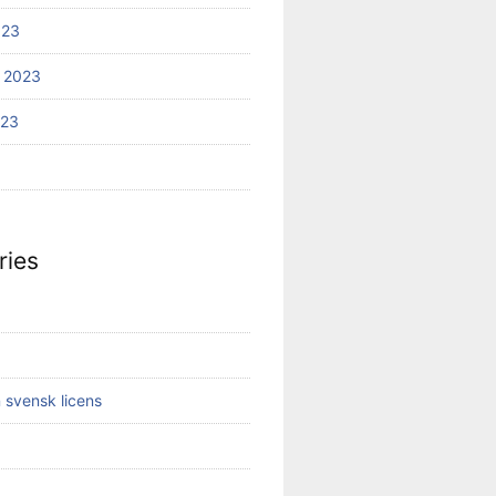
023
 2023
023
ries
 svensk licens