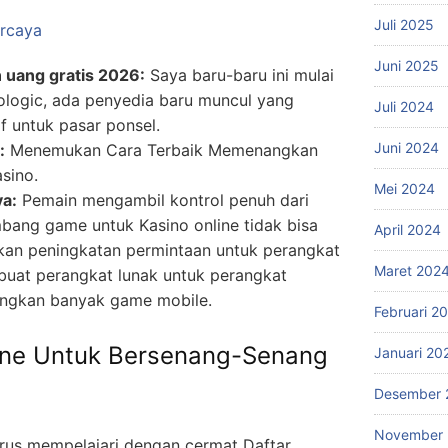
Juli 2025
ercaya
Juni 2025
 uang gratis 2026:
Saya baru-baru ini mulai
ologic, ada penyedia baru muncul yang
Juli 2024
f untuk pasar ponsel.
Juni 2024
:
Menemukan Cara Terbaik Memenangkan
sino.
Mei 2024
ya:
Pemain mengambil kontrol penuh dari
bang game untuk Kasino online tidak bisa
April 2024
kan peningkatan permintaan untuk perangkat
Maret 202
buat perangkat lunak untuk perangkat
ngkan banyak game mobile.
Februari 2
line Untuk Bersenang-Senang
Januari 20
Desember 
November
arus mempelajari dengan cermat Daftar