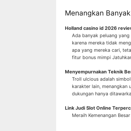
Menangkan Banyak 
Holland casino id 2026 revi
Ada banyak peluang yang 
karena mereka tidak meng
apa yang mereka cari, te
fitur bonus mimpi Jatuhk
Menyempurnakan Teknik Ber
Troll ulcious adalah simbo
karakter lain, menangkan 
dukungan hanya ditawarka
Link Judi Slot Online Terper
Meraih Kemenangan Besar di