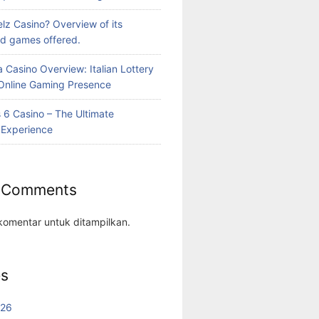
lz Casino? Overview of its
nd games offered.
 Casino Overview: Italian Lottery
Online Gaming Presence
 6 Casino – The Ultimate
 Experience
 Comments
komentar untuk ditampilkan.
es
026