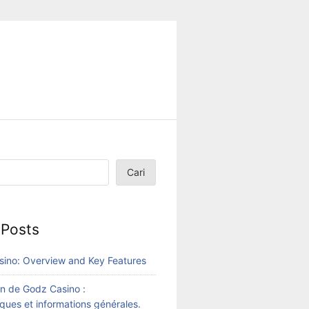
Cari
 Posts
sino: Overview and Key Features
on de Godz Casino :
iques et informations générales.