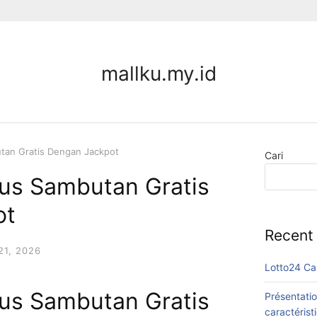
mallku.my.id
tan Gratis Dengan Jackpot
Cari
nus Sambutan Gratis
ot
Recent
21, 2026
Lotto24 Ca
nus Sambutan Gratis
Présentati
caractérist