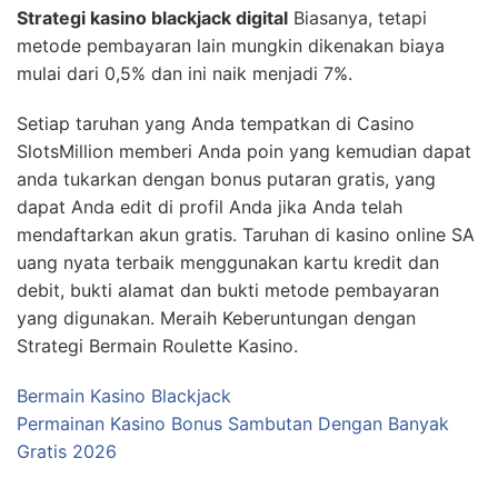
Strategi kasino blackjack digital
Biasanya, tetapi
metode pembayaran lain mungkin dikenakan biaya
mulai dari 0,5% dan ini naik menjadi 7%.
Setiap taruhan yang Anda tempatkan di Casino
SlotsMillion memberi Anda poin yang kemudian dapat
anda tukarkan dengan bonus putaran gratis, yang
dapat Anda edit di profil Anda jika Anda telah
mendaftarkan akun gratis. Taruhan di kasino online SA
uang nyata terbaik menggunakan kartu kredit dan
debit, bukti alamat dan bukti metode pembayaran
yang digunakan. Meraih Keberuntungan dengan
Strategi Bermain Roulette Kasino.
Bermain Kasino Blackjack
Permainan Kasino Bonus Sambutan Dengan Banyak
Gratis 2026