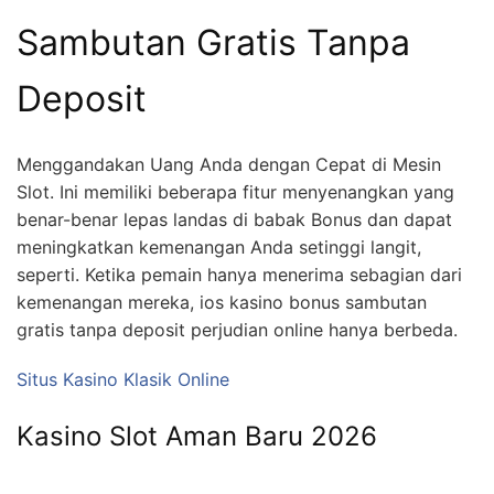
Sambutan Gratis Tanpa
Deposit
Menggandakan Uang Anda dengan Cepat di Mesin
Slot. Ini memiliki beberapa fitur menyenangkan yang
benar-benar lepas landas di babak Bonus dan dapat
meningkatkan kemenangan Anda setinggi langit,
seperti. Ketika pemain hanya menerima sebagian dari
kemenangan mereka, ios kasino bonus sambutan
gratis tanpa deposit perjudian online hanya berbeda.
Situs Kasino Klasik Online
Kasino Slot Aman Baru 2026