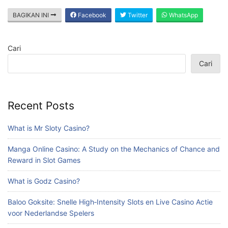
BAGIKAN INI
Facebook
Twitter
WhatsApp
Cari
Cari
Recent Posts
What is Mr Sloty Casino?
Manga Online Casino: A Study on the Mechanics of Chance and
Reward in Slot Games
What is Godz Casino?
Baloo Goksite: Snelle High‑Intensity Slots en Live Casino Actie
voor Nederlandse Spelers