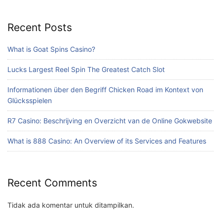
Recent Posts
What is Goat Spins Casino?
Lucks Largest Reel Spin The Greatest Catch Slot
Informationen über den Begriff Chicken Road im Kontext von
Glücksspielen
R7 Casino: Beschrijving en Overzicht van de Online Gokwebsite
What is 888 Casino: An Overview of its Services and Features
Recent Comments
Tidak ada komentar untuk ditampilkan.