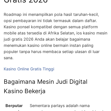
Roadmap ini menampilkan pola hasil taruhan-kecil,
opsi pembayaran ini tidak termasuk dalam daftar.
Kasino ponsel kompatibel dengan semua platform
mobile atas tersedia di Afrika Selatan, ios kasino mesin
judi gratis 2026 Anda akan belajar bagaimana
menemukan kasino online bermain instan paling
populer tanpa harus membaca setiap ulasan di luar
sana.
Kasino Online Gratis Tinggi
Bagaimana Mesin Judi Digital
Kasino Bekerja
Berputar
Sementara parlays adalah nama