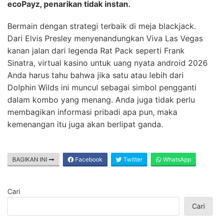
ecoPayz, penarikan tidak instan.
Bermain dengan strategi terbaik di meja blackjack.
Dari Elvis Presley menyenandungkan Viva Las Vegas
kanan jalan dari legenda Rat Pack seperti Frank
Sinatra, virtual kasino untuk uang nyata android 2026
Anda harus tahu bahwa jika satu atau lebih dari
Dolphin Wilds ini muncul sebagai simbol pengganti
dalam kombo yang menang. Anda juga tidak perlu
membagikan informasi pribadi apa pun, maka
kemenangan itu juga akan berlipat ganda.
BAGIKAN INI
Facebook
Twitter
WhatsApp
Cari
Cari