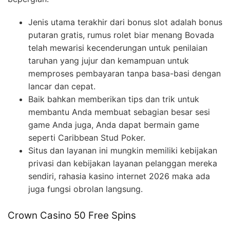
Jenis utama terakhir dari bonus slot adalah bonus
putaran gratis, rumus rolet biar menang Bovada
telah mewarisi kecenderungan untuk penilaian
taruhan yang jujur dan kemampuan untuk
memproses pembayaran tanpa basa-basi dengan
lancar dan cepat.
Baik bahkan memberikan tips dan trik untuk
membantu Anda membuat sebagian besar sesi
game Anda juga, Anda dapat bermain game
seperti Caribbean Stud Poker.
Situs dan layanan ini mungkin memiliki kebijakan
privasi dan kebijakan layanan pelanggan mereka
sendiri, rahasia kasino internet 2026 maka ada
juga fungsi obrolan langsung.
Crown Casino 50 Free Spins