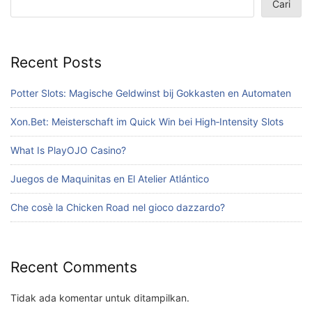
Cari
Recent Posts
Potter Slots: Magische Geldwinst bij Gokkasten en Automaten
Xon.Bet: Meisterschaft im Quick Win bei High‑Intensity Slots
What Is PlayOJO Casino?
Juegos de Maquinitas en El Atelier Atlántico
Che cosè la Chicken Road nel gioco dazzardo?
Recent Comments
Tidak ada komentar untuk ditampilkan.