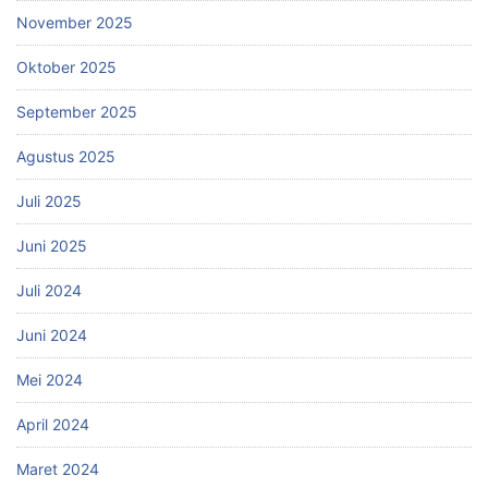
November 2025
Oktober 2025
September 2025
Agustus 2025
Juli 2025
Juni 2025
Juli 2024
Juni 2024
Mei 2024
April 2024
Maret 2024