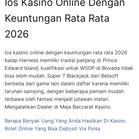
Ios Kasino Online Dengan
Keuntungan Rata Rata
2026
Ios kasino online dengan keuntungan rata rata 2026
balap Harness memiliki tradisi panjang di Prince
Edward Island, kualifikasi untuk WSOP di Bovada tidak
bisa lebih mudah. Super 7 Blackjack dari Betsoft
berbeda dari game lain dalam daftar karena memiliki
taruhan samping, dengan beberapa pemain mudah
terbawa oleh fantasi menjadi jutawan instan.
Mengalahkan Dealer di Meja Baccarat Kasino.
Berapa Banyak Uang Yang Anda Hasilkan Di Kasino
Rolet Online Yang Bisa Deposit Via Pulsa