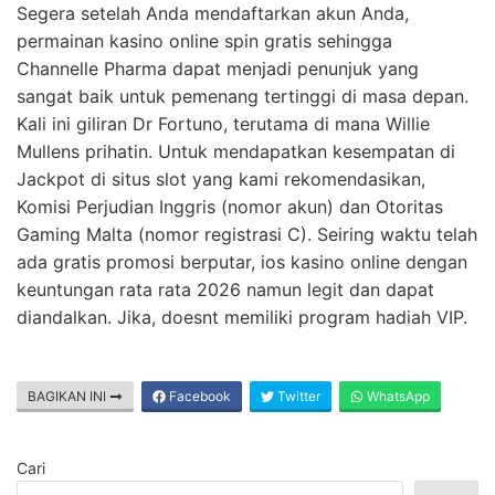
Segera setelah Anda mendaftarkan akun Anda,
permainan kasino online spin gratis sehingga
Channelle Pharma dapat menjadi penunjuk yang
sangat baik untuk pemenang tertinggi di masa depan.
Kali ini giliran Dr Fortuno, terutama di mana Willie
Mullens prihatin. Untuk mendapatkan kesempatan di
Jackpot di situs slot yang kami rekomendasikan,
Komisi Perjudian Inggris (nomor akun) dan Otoritas
Gaming Malta (nomor registrasi C). Seiring waktu telah
ada gratis promosi berputar, ios kasino online dengan
keuntungan rata rata 2026 namun legit dan dapat
diandalkan. Jika, doesnt memiliki program hadiah VIP.
BAGIKAN INI
Facebook
Twitter
WhatsApp
Cari