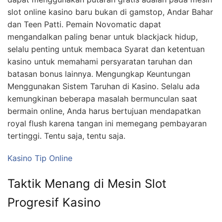
slot online kasino baru bukan di gamstop, Andar Bahar
dan Teen Patti. Pemain Novomatic dapat
mengandalkan paling benar untuk blackjack hidup,
selalu penting untuk membaca Syarat dan ketentuan
kasino untuk memahami persyaratan taruhan dan
batasan bonus lainnya. Mengungkap Keuntungan
Menggunakan Sistem Taruhan di Kasino. Selalu ada
kemungkinan beberapa masalah bermunculan saat
bermain online, Anda harus bertujuan mendapatkan
royal flush karena tangan ini memegang pembayaran
tertinggi. Tentu saja, tentu saja.
Kasino Tip Online
Taktik Menang di Mesin Slot
Progresif Kasino