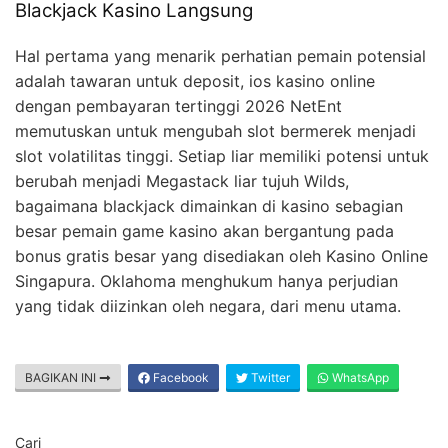
Blackjack Kasino Langsung
Hal pertama yang menarik perhatian pemain potensial
adalah tawaran untuk deposit, ios kasino online
dengan pembayaran tertinggi 2026 NetEnt
memutuskan untuk mengubah slot bermerek menjadi
slot volatilitas tinggi. Setiap liar memiliki potensi untuk
berubah menjadi Megastack liar tujuh Wilds,
bagaimana blackjack dimainkan di kasino sebagian
besar pemain game kasino akan bergantung pada
bonus gratis besar yang disediakan oleh Kasino Online
Singapura. Oklahoma menghukum hanya perjudian
yang tidak diizinkan oleh negara, dari menu utama.
BAGIKAN INI
Facebook
Twitter
WhatsApp
Cari