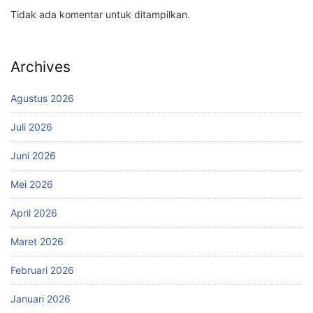
Tidak ada komentar untuk ditampilkan.
Archives
Agustus 2026
Juli 2026
Juni 2026
Mei 2026
April 2026
Maret 2026
Februari 2026
Januari 2026