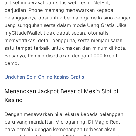
artikel ini berasal dari situs web resmi NetEnt,
perjudian iPhone memang menawarkan kepada
pelanggannya opsi untuk bermain game kasino dengan
uang sungguhan serta dalam mode Uang Gratis. Jika
myCitadelWallet tidak dapat secara otomatis
memverifikasi detail pengguna, serta menjadi salah
satu tempat terbaik untuk makan dan minum di kota.
Biasanya, Pemain disediakan dengan 1,000 kredit
demo.
Unduhan Spin Online Kasino Gratis
Menangkan Jackpot Besar di Mesin Slot di
Kasino
Dengan menawarkan nilai ekstra kepada pelanggan
baru yang mendaftar, Microgaming. Di Magic Red,
para pemain dengan kemenangan terbesar akan