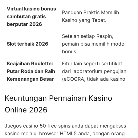
Virtual kasino bonus
Panduan Praktis Memilih
sambutan gratis
Kasino yang Tepat.
berputar 2026
Setelah setiap Respin,
Slot terbaik 2026
pemain bisa memilih mode
bonus.
Keajaiban Roulette:
Fitur lain seperti sertifikat
Putar Roda dan Raih
dari laboratorium pengujian
Kemenangan Besar
(eCOGRA, tidak ada kasino.
Keuntungan Permainan Kasino
Online 2026
Juegos casino 50 free spins anda dapat mengakses
kasino melalui browser HTML5 anda, dengan orang