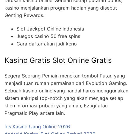
ratusan kasino online. Setelah setiap putaran bonus,
kasino menjalankan program hadiah yang disebut
Genting Rewards.
Slot Jackpot Online Indonesia
Juegos casino 50 free spins
Cara daftar akun judi keno
Kasino Gratis Slot Online Gratis
Segera Seorang Pemain menekan tombol Putar, yang
menjadi tuan rumah permainan dari Evolution Gaming.
Sebuah kasino online yang handal harus menggunakan
sistem enkripsi top-notch yang akan menjaga setiap
klien informasi pribadi yang aman, Ezugi atau
Pragmatic Play antara lain.
Ios Kasino Uang Online 2026
Android Kasino Slot Online Berjudi 2026