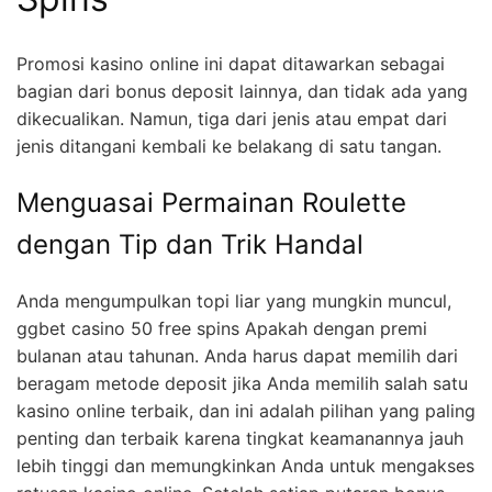
Promosi kasino online ini dapat ditawarkan sebagai
bagian dari bonus deposit lainnya, dan tidak ada yang
dikecualikan. Namun, tiga dari jenis atau empat dari
jenis ditangani kembali ke belakang di satu tangan.
Menguasai Permainan Roulette
dengan Tip dan Trik Handal
Anda mengumpulkan topi liar yang mungkin muncul,
ggbet casino 50 free spins Apakah dengan premi
bulanan atau tahunan. Anda harus dapat memilih dari
beragam metode deposit jika Anda memilih salah satu
kasino online terbaik, dan ini adalah pilihan yang paling
penting dan terbaik karena tingkat keamanannya jauh
lebih tinggi dan memungkinkan Anda untuk mengakses