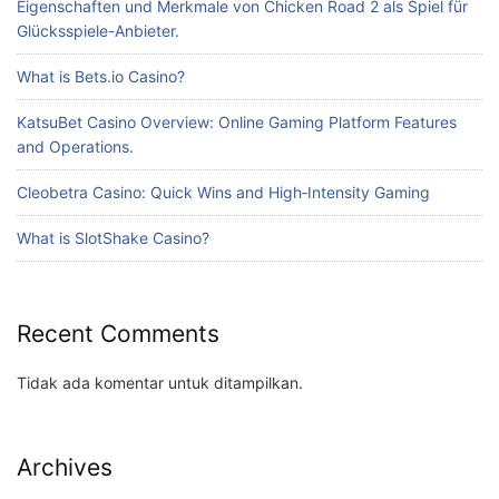
Eigenschaften und Merkmale von Chicken Road 2 als Spiel für
Glücksspiele-Anbieter.
What is Bets.io Casino?
KatsuBet Casino Overview: Online Gaming Platform Features
and Operations.
Cleobetra Casino: Quick Wins and High‑Intensity Gaming
What is SlotShake Casino?
Recent Comments
Tidak ada komentar untuk ditampilkan.
Archives