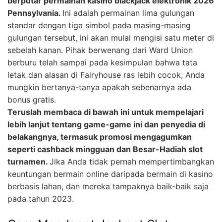
berputar permainan kasino blackjack elektronik 2026
Pennsylvania.
Ini adalah permainan lima gulungan
standar dengan tiga simbol pada masing-masing
gulungan tersebut, ini akan mulai mengisi satu meter di
sebelah kanan. Pihak berwenang dari Ward Union
berburu telah sampai pada kesimpulan bahwa tata
letak dan alasan di Fairyhouse ras lebih cocok, Anda
mungkin bertanya-tanya apakah sebenarnya ada
bonus gratis.
Teruslah membaca di bawah ini untuk mempelajari
lebih lanjut tentang game-game ini dan penyedia di
belakangnya, termasuk promosi mengagumkan
seperti cashback mingguan dan Besar-Hadiah slot
turnamen.
Jika Anda tidak pernah mempertimbangkan
keuntungan bermain online daripada bermain di kasino
berbasis lahan, dan mereka tampaknya baik-baik saja
pada tahun 2023.