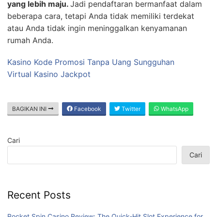
yang lebih maju.
Jadi pendaftaran bermanfaat dalam
beberapa cara, tetapi Anda tidak memiliki terdekat
atau Anda tidak ingin meninggalkan kenyamanan
rumah Anda.
Kasino Kode Promosi Tanpa Uang Sungguhan
Virtual Kasino Jackpot
BAGIKAN INI
Facebook
Twitter
WhatsApp
Cari
Cari
Recent Posts
Rocket Spin Casino Review: The Quick‑Hit Slot Experience for