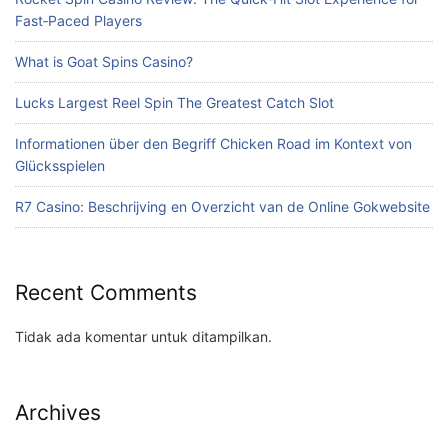
Fast‑Paced Players
What is Goat Spins Casino?
Lucks Largest Reel Spin The Greatest Catch Slot
Informationen über den Begriff Chicken Road im Kontext von
Glücksspielen
R7 Casino: Beschrijving en Overzicht van de Online Gokwebsite
Recent Comments
Tidak ada komentar untuk ditampilkan.
Archives