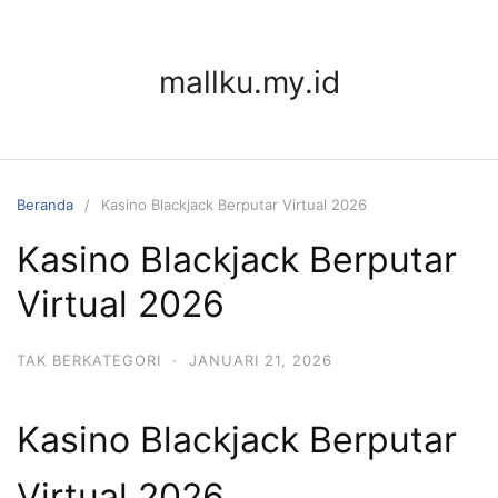
Langsung
ke
konten
mallku.my.id
Beranda
Kasino Blackjack Berputar Virtual 2026
Kasino Blackjack Berputar
Virtual 2026
TAK BERKATEGORI
·
JANUARI 21, 2026
Kasino Blackjack Berputar
Virtual 2026