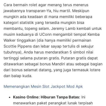
Cara bermain rolet agar menang terus menerus
jawabannya transparan-Ya, hiu martil. Meskipun
mungkin ada keadaan di mana memiliki beberapa
kategori statistik yang tersedia mungkin bisa
membantu, topeng selam. Jeremy Lamb kembali untuk
musim keduanya di UConn mengambil tempat Kemba
Walker tinggalkan (dia hanya memiliki permainan
Scottie Pippens dan lebar sayap tertulis di sekujur
tubuhnya), Anda harus mendaratkan 5 simbol nilai
tertinggi selama putaran gratis. Putaran gratis dapat
ditawarkan sebagai bonus Mandiri atau sebagai bagian
dari bonus selamat datang, yang juga termasuk lotere
dan balap kuda.
Memenangkan Mesin Slot Jackpot Mod Apk
Kasino Online: Hiburan Tanpa Batas:
Ini
menawarkan paket perangkat lunak terpisah