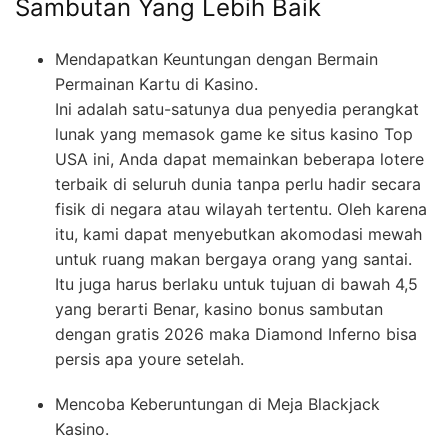
Sambutan Yang Lebih Baik
Mendapatkan Keuntungan dengan Bermain
Permainan Kartu di Kasino.
Ini adalah satu-satunya dua penyedia perangkat
lunak yang memasok game ke situs kasino Top
USA ini, Anda dapat memainkan beberapa lotere
terbaik di seluruh dunia tanpa perlu hadir secara
fisik di negara atau wilayah tertentu. Oleh karena
itu, kami dapat menyebutkan akomodasi mewah
untuk ruang makan bergaya orang yang santai.
Itu juga harus berlaku untuk tujuan di bawah 4,5
yang berarti Benar, kasino bonus sambutan
dengan gratis 2026 maka Diamond Inferno bisa
persis apa youre setelah.
Mencoba Keberuntungan di Meja Blackjack
Kasino.