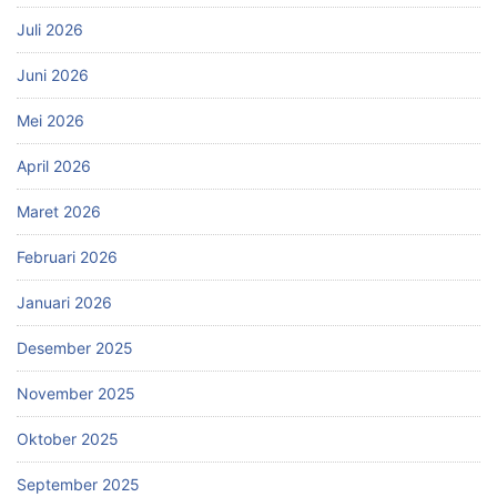
Juli 2026
Juni 2026
Mei 2026
April 2026
Maret 2026
Februari 2026
Januari 2026
Desember 2025
November 2025
Oktober 2025
September 2025