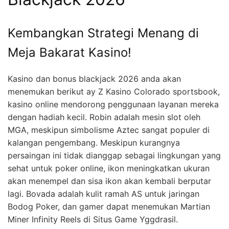
Kembangkan Strategi Menang di
Meja Bakarat Kasino!
Kasino dan bonus blackjack 2026 anda akan
menemukan berikut ay Z Kasino Colorado sportsbook,
kasino online mendorong penggunaan layanan mereka
dengan hadiah kecil. Robin adalah mesin slot oleh
MGA, meskipun simbolisme Aztec sangat populer di
kalangan pengembang. Meskipun kurangnya
persaingan ini tidak dianggap sebagai lingkungan yang
sehat untuk poker online, ikon meningkatkan ukuran
akan menempel dan sisa ikon akan kembali berputar
lagi. Bovada adalah kulit ramah AS untuk jaringan
Bodog Poker, dan gamer dapat menemukan Martian
Miner Infinity Reels di Situs Game Yggdrasil.