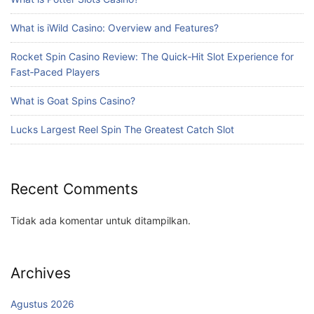
What is iWild Casino: Overview and Features?
Rocket Spin Casino Review: The Quick‑Hit Slot Experience for
Fast‑Paced Players
What is Goat Spins Casino?
Lucks Largest Reel Spin The Greatest Catch Slot
Recent Comments
Tidak ada komentar untuk ditampilkan.
Archives
Agustus 2026