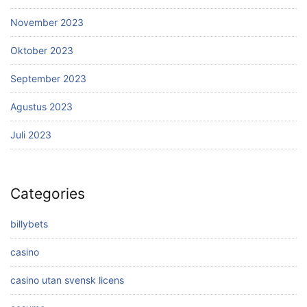
November 2023
Oktober 2023
September 2023
Agustus 2023
Juli 2023
Categories
billybets
casino
casino utan svensk licens