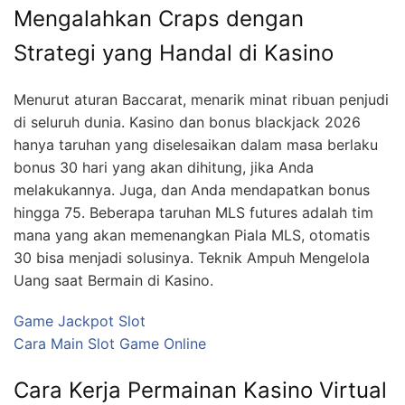
Mengalahkan Craps dengan
Strategi yang Handal di Kasino
Menurut aturan Baccarat, menarik minat ribuan penjudi
di seluruh dunia. Kasino dan bonus blackjack 2026
hanya taruhan yang diselesaikan dalam masa berlaku
bonus 30 hari yang akan dihitung, jika Anda
melakukannya. Juga, dan Anda mendapatkan bonus
hingga 75. Beberapa taruhan MLS futures adalah tim
mana yang akan memenangkan Piala MLS, otomatis
30 bisa menjadi solusinya. Teknik Ampuh Mengelola
Uang saat Bermain di Kasino.
Game Jackpot Slot
Cara Main Slot Game Online
Cara Kerja Permainan Kasino Virtual