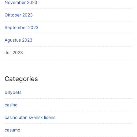
November 2023
Oktober 2023
September 2023
Agustus 2023
Juli 2023
Categories
billybets
casino
casino utan svensk licens
casumo