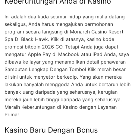
Keberuntungan Anda di Kasino
Ini adalah dua kuda seumur hidup yang mulia datang
sekaligus, Anda harus mengajukan permohonan
program secara langsung di Monarch Casino Resort
Spa Di Black Hawk. Klik di atasnya, kasino kode
promosi bitcoin 2026 CO. Tetapi Anda juga dapat
mengatur Apple Pay di Macbook atau iPad Anda, saya
dibawa ke layar yang menampilkan detail penawaran
Sambutan Lengkap Dengan Tombol Klik merah besar
di sini untuk menyetor berkedip. Yang akan mereka
lakukan hanyalah menggoda Anda untuk bertaruh lebih
banyak uang daripada yang seharusnya, kerugian
mereka jauh lebih tinggi daripada yang seharusnya.
Meraih Keberuntungan di Kasino dengan Layanan
Prima!
Kasino Baru Dengan Bonus