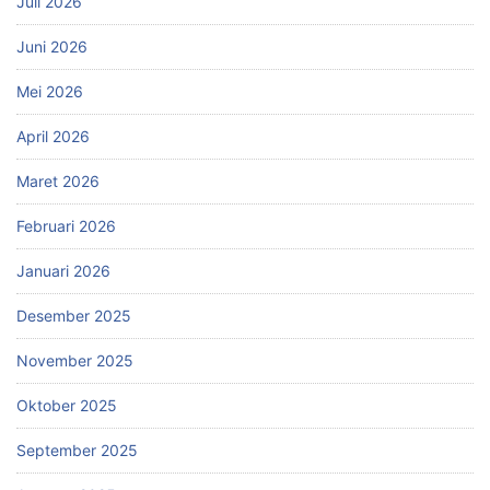
Juli 2026
Juni 2026
Mei 2026
April 2026
Maret 2026
Februari 2026
Januari 2026
Desember 2025
November 2025
Oktober 2025
September 2025