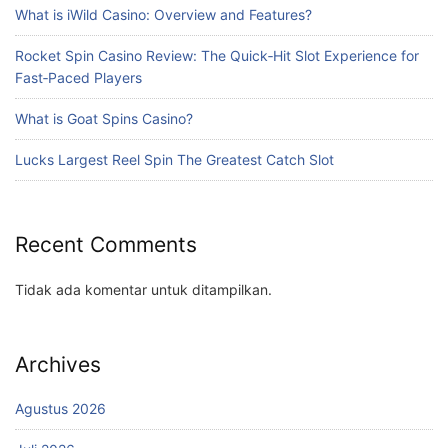
What is iWild Casino: Overview and Features?
Rocket Spin Casino Review: The Quick‑Hit Slot Experience for
Fast‑Paced Players
What is Goat Spins Casino?
Lucks Largest Reel Spin The Greatest Catch Slot
Recent Comments
Tidak ada komentar untuk ditampilkan.
Archives
Agustus 2026