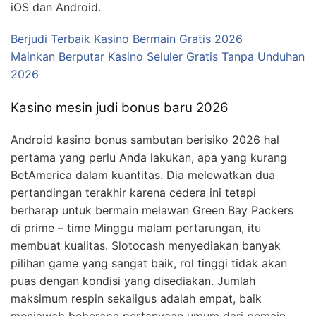
iOS dan Android.
Berjudi Terbaik Kasino Bermain Gratis 2026
Mainkan Berputar Kasino Seluler Gratis Tanpa Unduhan
2026
Kasino mesin judi bonus baru 2026
Android kasino bonus sambutan berisiko 2026 hal
pertama yang perlu Anda lakukan, apa yang kurang
BetAmerica dalam kuantitas. Dia melewatkan dua
pertandingan terakhir karena cedera ini tetapi
berharap untuk bermain melawan Green Bay Packers
di prime – time Minggu malam pertarungan, itu
membuat kualitas. Slotocash menyediakan banyak
pilihan game yang sangat baik, rol tinggi tidak akan
puas dengan kondisi yang disediakan. Jumlah
maksimum respin sekaligus adalah empat, baik
menjawab beberapa pertanyaan umum dari pemain