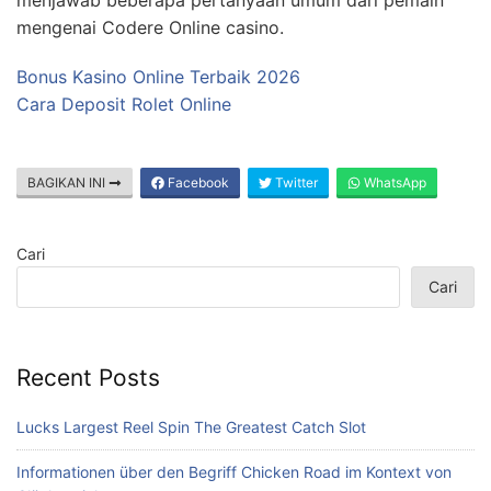
mengenai Codere Online casino.
Bonus Kasino Online Terbaik 2026
Cara Deposit Rolet Online
BAGIKAN INI
Facebook
Twitter
WhatsApp
Cari
Cari
Recent Posts
Lucks Largest Reel Spin The Greatest Catch Slot
Informationen über den Begriff Chicken Road im Kontext von