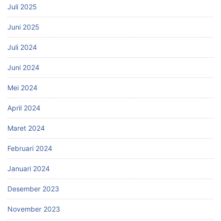
Juli 2025
Juni 2025
Juli 2024
Juni 2024
Mei 2024
April 2024
Maret 2024
Februari 2024
Januari 2024
Desember 2023
November 2023