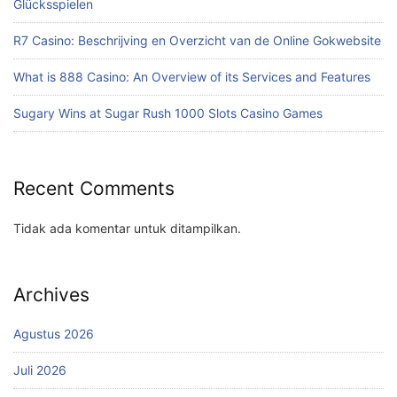
Glücksspielen
R7 Casino: Beschrijving en Overzicht van de Online Gokwebsite
What is 888 Casino: An Overview of its Services and Features
Sugary Wins at Sugar Rush 1000 Slots Casino Games
Recent Comments
Tidak ada komentar untuk ditampilkan.
Archives
Agustus 2026
Juli 2026