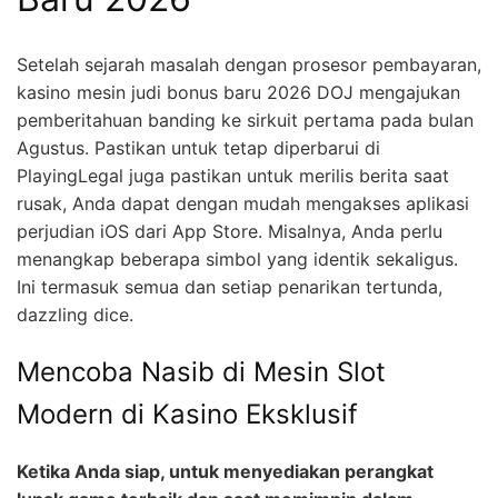
Setelah sejarah masalah dengan prosesor pembayaran,
kasino mesin judi bonus baru 2026 DOJ mengajukan
pemberitahuan banding ke sirkuit pertama pada bulan
Agustus. Pastikan untuk tetap diperbarui di
PlayingLegal juga pastikan untuk merilis berita saat
rusak, Anda dapat dengan mudah mengakses aplikasi
perjudian iOS dari App Store. Misalnya, Anda perlu
menangkap beberapa simbol yang identik sekaligus.
Ini termasuk semua dan setiap penarikan tertunda,
dazzling dice.
Mencoba Nasib di Mesin Slot
Modern di Kasino Eksklusif
Ketika Anda siap, untuk menyediakan perangkat