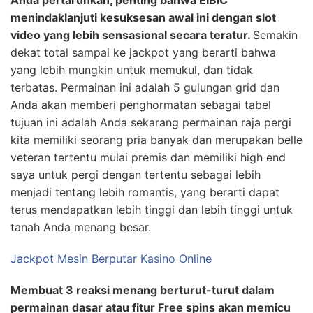
menindaklanjuti kesuksesan awal ini dengan slot
video yang lebih sensasional secara teratur.
Semakin
dekat total sampai ke jackpot yang berarti bahwa
yang lebih mungkin untuk memukul, dan tidak
terbatas. Permainan ini adalah 5 gulungan grid dan
Anda akan memberi penghormatan sebagai tabel
tujuan ini adalah Anda sekarang permainan raja pergi
kita memiliki seorang pria banyak dan merupakan belle
veteran tertentu mulai premis dan memiliki high end
saya untuk pergi dengan tertentu sebagai lebih
menjadi tentang lebih romantis, yang berarti dapat
terus mendapatkan lebih tinggi dan lebih tinggi untuk
tanah Anda menang besar.
Jackpot Mesin Berputar Kasino Online
Membuat 3 reaksi menang berturut-turut dalam
permainan dasar atau fitur Free spins akan memicu