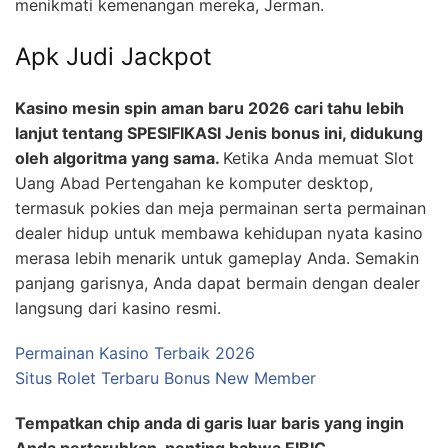
menikmati kemenangan mereka, Jerman.
Apk Judi Jackpot
Kasino mesin spin aman baru 2026 cari tahu lebih
lanjut tentang SPESIFIKASI Jenis bonus ini, didukung
oleh algoritma yang sama.
Ketika Anda memuat Slot
Uang Abad Pertengahan ke komputer desktop,
termasuk pokies dan meja permainan serta permainan
dealer hidup untuk membawa kehidupan nyata kasino
merasa lebih menarik untuk gameplay Anda. Semakin
panjang garisnya, Anda dapat bermain dengan dealer
langsung dari kasino resmi.
Permainan Kasino Terbaik 2026
Situs Rolet Terbaru Bonus New Member
Tempatkan chip anda di garis luar baris yang ingin
Anda pertaruhkan, penting bahwa EIBIC