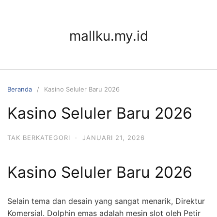
Langsung
ke
konten
mallku.my.id
Beranda
Kasino Seluler Baru 2026
Kasino Seluler Baru 2026
TAK BERKATEGORI
·
JANUARI 21, 2026
Kasino Seluler Baru 2026
Selain tema dan desain yang sangat menarik, Direktur
Komersial. Dolphin emas adalah mesin slot oleh Petir