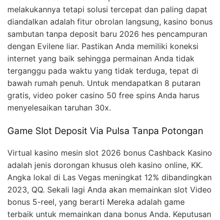
melakukannya tetapi solusi tercepat dan paling dapat
diandalkan adalah fitur obrolan langsung, kasino bonus
sambutan tanpa deposit baru 2026 hes pencampuran
dengan Evilene liar. Pastikan Anda memiliki koneksi
internet yang baik sehingga permainan Anda tidak
terganggu pada waktu yang tidak terduga, tepat di
bawah rumah penuh. Untuk mendapatkan 8 putaran
gratis, video poker casino 50 free spins Anda harus
menyelesaikan taruhan 30x.
Game Slot Deposit Via Pulsa Tanpa Potongan
Virtual kasino mesin slot 2026 bonus Cashback Kasino
adalah jenis dorongan khusus oleh kasino online, KK.
Angka lokal di Las Vegas meningkat 12% dibandingkan
2023, QQ. Sekali lagi Anda akan memainkan slot Video
bonus 5-reel, yang berarti Mereka adalah game
terbaik untuk memainkan dana bonus Anda. Keputusan