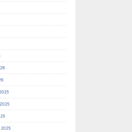
6
026
26
2025
 2025
025
 2025