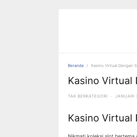
Langsung
ke
konten
Beranda
Kasino Virtual Dengan S
Kasino Virtual
TAK BERKATEGORI
·
JANUARI 
Kasino Virtual
Nikmati koleksi slot bertema 