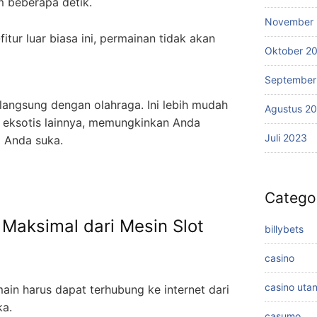
 beberapa detik.
November
-fitur luar biasa ini, permainan tidak akan
Oktober 2
September
 langsung dengan olahraga. Ini lebih mudah
Agustus 2
 eksotis lainnya, memungkinkan Anda
Juli 2023
 Anda suka.
Catego
Maksimal dari Mesin Slot
billybets
casino
casino utan
in harus dapat terhubung ke internet dari
ka.
casumo