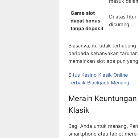
masuk dalam
Game slot
Di atas fitur
dapat bonus
dicurangi.
tanpa deposit
Biasanya, itu tidak terhubung
daripada kebanyakan taruhan
memainkan slot apa pun yang
Situs Kasino Klasik Online
Terbaik Blackjack Menang
Meraih Keuntungan 
Klasik
Bagi Anda untuk menang, Pema
smartphone atau tablet mere