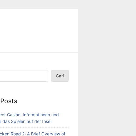
Cari
 Posts
ent Casino: Informationen und
r das Spielen auf der Insel
cken Road 2: A Brief Overview of