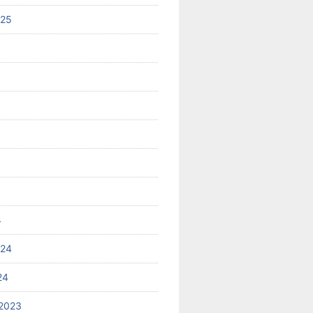
025
4
024
24
2023