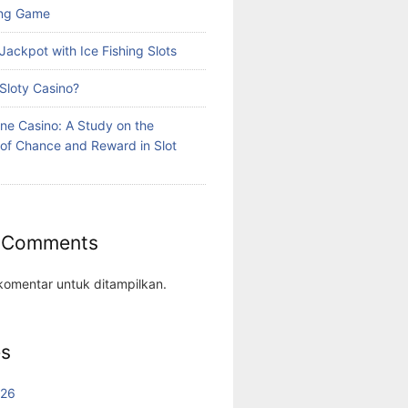
ing Game
 Jackpot with Ice Fishing Slots
Sloty Casino?
ne Casino: A Study on the
of Chance and Reward in Slot
 Comments
komentar untuk ditampilkan.
es
026