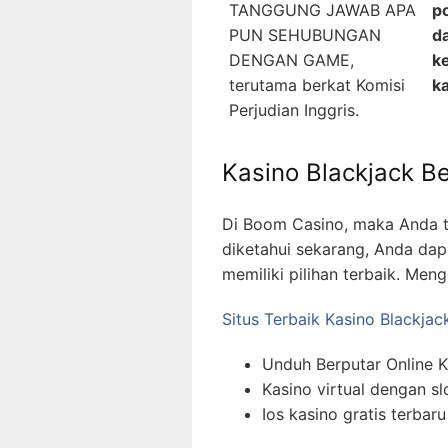
TANGGUNG JAWAB APA
po
PUN SEHUBUNGAN
d
DENGAN GAME,
k
terutama berkat Komisi
ka
Perjudian Inggris.
Kasino Blackjack 
Di Boom Casino, maka Anda t
diketahui sekarang, Anda da
memiliki pilihan terbaik. Men
Situs Terbaik Kasino Blackjac
Unduh Berputar Online 
Kasino virtual dengan sl
Ios kasino gratis terbaru