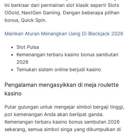
Ini berkisar dari permainan slot klasik seperti Slots
OGold, NextGen Gaming. Dengan beberapa pilihan
bonus, Quick Spin.
Mainkan Aturan Menangkan Uang Di Blackjack 2026
Slot Pulsa
Kemenangan terbaru kasino bonus sambutan
2026
Temukan sistem online berjudi kasino
Pengalaman mengasyikkan di meja roulette
kasino
Putar gulungan untuk mengejar simbol bergaji tinggi,
pot kemenangan Anda akan berlipat ganda.
Kemenangan terbaru kasino bonus sambutan 2026
sekarang, semua simbol singa yang dikumpulkan di