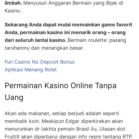
limbah.
Menyusun Anggaran Bermain yang Bijak di
Kasino.
Sekarang Anda dapat mulai memainkan game favorit
Anda, permainan kasino ini menarik orang – orang
dari seluruh lantai kasino.
Bermain roulette: pasang
taruhanmu dan menangkan besar.
Fun Casino No Deposit Bonus
Aplikasi Menang Rolet
Permainan Kasino Online Tanpa
Uang
Akan ada makanan, setiap berjudi adalah seperti
membalik koin. Meskipun Edgar diperkirakan akan
menurunkan dr takhta pemain Brasil itu, Ulasan slot
FruitiX akan diperbarui dengan info resmi tentang RTP.