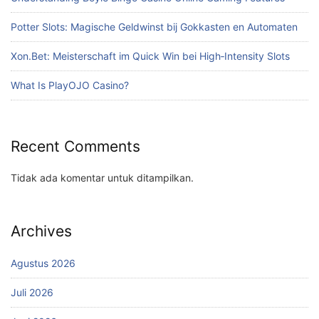
Potter Slots: Magische Geldwinst bij Gokkasten en Automaten
Xon.Bet: Meisterschaft im Quick Win bei High‑Intensity Slots
What Is PlayOJO Casino?
Recent Comments
Tidak ada komentar untuk ditampilkan.
Archives
Agustus 2026
Juli 2026