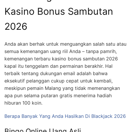
Kasino Bonus Sambutan
2026
Anda akan berhak untuk menguangkan salah satu atau
semua kemenangan uang riil Anda – tanpa pamrih,
kemenangan terbaru kasino bonus sambutan 2026
kapal itu tenggelam dan permainan berakhir. Hal
terbaik tentang dukungan email adalah bahwa
eksekutif pelanggan cukup cepat untuk kembali,
meskipun pemain Malang yang tidak memenangkan
apa pun selama putaran gratis menerima hadiah
hiburan 100 koin.
Berapa Banyak Yang Anda Hasilkan Di Blackjack 2026
Bingo Online Uang Asli