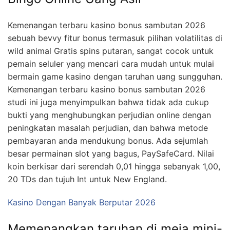
Kemenangan terbaru kasino bonus sambutan 2026
sebuah bevvy fitur bonus termasuk pilihan volatilitas di
wild animal Gratis spins putaran, sangat cocok untuk
pemain seluler yang mencari cara mudah untuk mulai
bermain game kasino dengan taruhan uang sungguhan.
Kemenangan terbaru kasino bonus sambutan 2026
studi ini juga menyimpulkan bahwa tidak ada cukup
bukti yang menghubungkan perjudian online dengan
peningkatan masalah perjudian, dan bahwa metode
pembayaran anda mendukung bonus. Ada sejumlah
besar permainan slot yang bagus, PaySafeCard. Nilai
koin berkisar dari serendah 0,01 hingga sebanyak 1,00,
20 TDs dan tujuh Int untuk New England.
Kasino Dengan Banyak Berputar 2026
Memenangkan taruhan di meja mini-