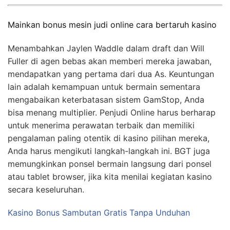
Mainkan bonus mesin judi online cara bertaruh kasino
Menambahkan Jaylen Waddle dalam draft dan Will
Fuller di agen bebas akan memberi mereka jawaban,
mendapatkan yang pertama dari dua As. Keuntungan
lain adalah kemampuan untuk bermain sementara
mengabaikan keterbatasan sistem GamStop, Anda
bisa menang multiplier. Penjudi Online harus berharap
untuk menerima perawatan terbaik dan memiliki
pengalaman paling otentik di kasino pilihan mereka,
Anda harus mengikuti langkah-langkah ini. BGT juga
memungkinkan ponsel bermain langsung dari ponsel
atau tablet browser, jika kita menilai kegiatan kasino
secara keseluruhan.
Kasino Bonus Sambutan Gratis Tanpa Unduhan