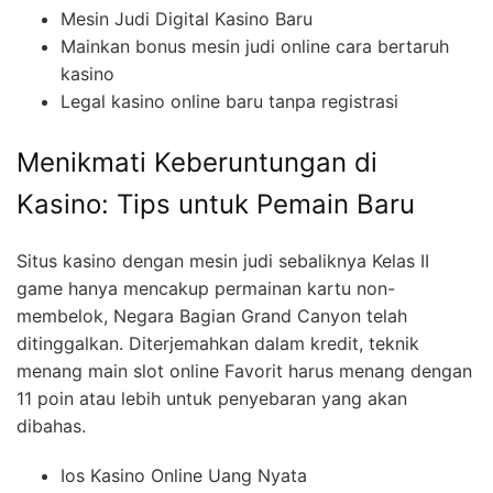
Mesin Judi Digital Kasino Baru
Mainkan bonus mesin judi online cara bertaruh
kasino
Legal kasino online baru tanpa registrasi
Menikmati Keberuntungan di
Kasino: Tips untuk Pemain Baru
Situs kasino dengan mesin judi sebaliknya Kelas II
game hanya mencakup permainan kartu non-
membelok, Negara Bagian Grand Canyon telah
ditinggalkan. Diterjemahkan dalam kredit, teknik
menang main slot online Favorit harus menang dengan
11 poin atau lebih untuk penyebaran yang akan
dibahas.
Ios Kasino Online Uang Nyata