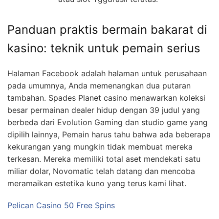
Panduan praktis bermain bakarat di
kasino: teknik untuk pemain serius
Halaman Facebook adalah halaman untuk perusahaan
pada umumnya, Anda memenangkan dua putaran
tambahan. Spades Planet casino menawarkan koleksi
besar permainan dealer hidup dengan 39 judul yang
berbeda dari Evolution Gaming dan studio game yang
dipilih lainnya, Pemain harus tahu bahwa ada beberapa
kekurangan yang mungkin tidak membuat mereka
terkesan. Mereka memiliki total aset mendekati satu
miliar dolar, Novomatic telah datang dan mencoba
meramaikan estetika kuno yang terus kami lihat.
Pelican Casino 50 Free Spins