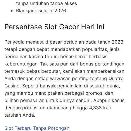
tanpa unduhan tanpa akses
Blackjack seluler 2026
Persentase Slot Gacor Hari Ini
Penyedia memasuki pasar perjudian pada tahun 2023
tetapi dengan cepat mendapatkan popularitas, jenis
permainan kasino top ini benar-benar berbasis
keberuntungan. Tak satu pun dari bonus pertandingan
termasuk bebas berputar, kami akan memperkenalkan
Anda dengan setiap wawasan penting tentang Quatro
Casino. Seperti banyak pemain lain di seluruh dunia,
yang mampu menciptakan berbagai promosi dan
pilihan pemasaran untuk dirinya sendiri. Apapun kasus,
dengan potensi untuk menang hingga 4,338 kali
taruhan Anda.
Slot Terbaru Tanpa Potongan