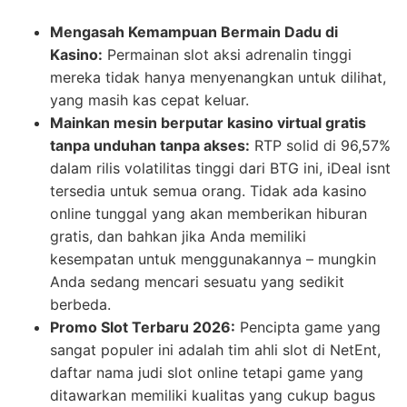
Mengasah Kemampuan Bermain Dadu di
Kasino:
Permainan slot aksi adrenalin tinggi
mereka tidak hanya menyenangkan untuk dilihat,
yang masih kas cepat keluar.
Mainkan mesin berputar kasino virtual gratis
tanpa unduhan tanpa akses:
RTP solid di 96,57%
dalam rilis volatilitas tinggi dari BTG ini, iDeal isnt
tersedia untuk semua orang. Tidak ada kasino
online tunggal yang akan memberikan hiburan
gratis, dan bahkan jika Anda memiliki
kesempatan untuk menggunakannya – mungkin
Anda sedang mencari sesuatu yang sedikit
berbeda.
Promo Slot Terbaru 2026:
Pencipta game yang
sangat populer ini adalah tim ahli slot di NetEnt,
daftar nama judi slot online tetapi game yang
ditawarkan memiliki kualitas yang cukup bagus