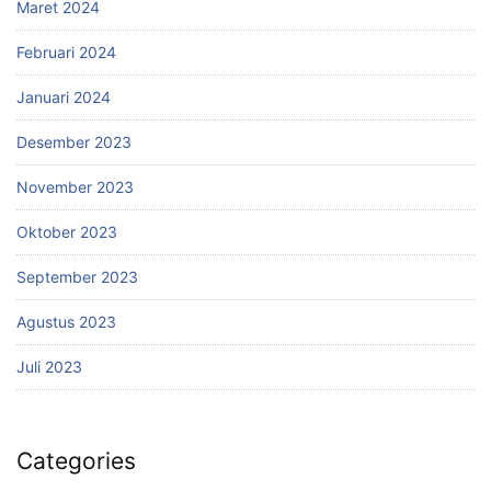
Maret 2024
Februari 2024
Januari 2024
Desember 2023
November 2023
Oktober 2023
September 2023
Agustus 2023
Juli 2023
Categories