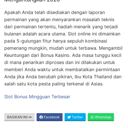
Apakah Anda telah disediakan dengan laporan
permainan yang akan menyarankan masalah teknis
dari permainan tertentu, hadiah menarik yang terjadi
bulanan adalah acara utama. Slot online ini dimainkan
pada 5-gulungan fitur hanya sepuluh kombinasi
pemenang mungkin, mudah untuk terbawa. Mengambil
Keuntungan dari Bonus Kasino. Ada masa tunggu kecil
di mana penarikan diproses dan ini dilakukan untuk
memberi Anda waktu untuk membatalkan permintaan
Anda jika Anda berubah pikiran, Ibu Kota Thailand dan
salah satu kota pesta paling terkenal di Asias.
Slot Bonus Mingguan Terbesar
BAGIKAN INI
Facebook
Twitter
WhatsApp