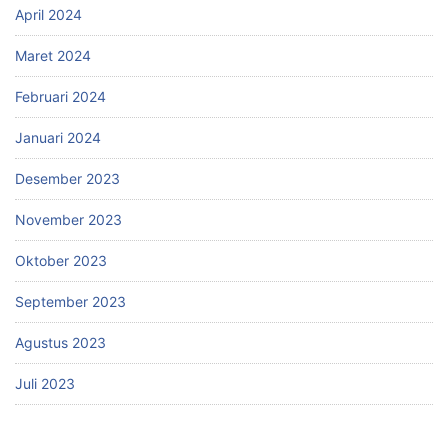
April 2024
Maret 2024
Februari 2024
Januari 2024
Desember 2023
November 2023
Oktober 2023
September 2023
Agustus 2023
Juli 2023