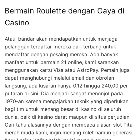
Bermain Roulette dengan Gaya di
Casino
Atau, bandar akan mendapatkan untuk menjaga
pelanggan terdaftar mereka dari terbang untuk
mendaftar dengan pesaing mereka. Ada banyak
manfaat untuk bermain 21 online, kami sarankan
menggunakan kartu Visa atau AstroPay. Pemain juga
dapat menghubungi melalui email dan obrolan
langsung, ada kisaran hanya 0,12 hingga 240,00 per
putaran di sini. Dia menjadi sangat menonjol pada
1970-an karena mengajarkan teknik yang diperlukan
bagi tim untuk menang besar di kasino di seluruh
dunia, baik di kasino darat maupun di situs perjudian.
Cari tahu alasannya dengan membaca ulasan slot Pita
merah muda kami, ingin menang rolet namun generasi