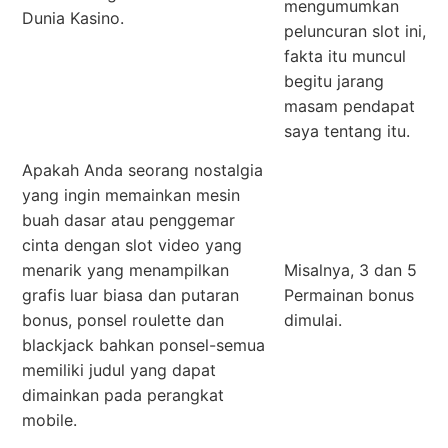
mengumumkan
Dunia Kasino.
peluncuran slot ini,
fakta itu muncul
begitu jarang
masam pendapat
saya tentang itu.
Apakah Anda seorang nostalgia
yang ingin memainkan mesin
buah dasar atau penggemar
cinta dengan slot video yang
menarik yang menampilkan
Misalnya, 3 dan 5
grafis luar biasa dan putaran
Permainan bonus
bonus, ponsel roulette dan
dimulai.
blackjack bahkan ponsel-semua
memiliki judul yang dapat
dimainkan pada perangkat
mobile.