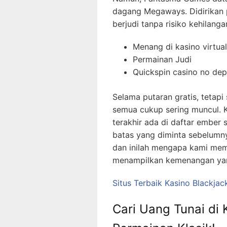
dagang Megaways. Didirikan 
berjudi tanpa risiko kehilanga
Menang di kasino virtual
Permainan Judi
Quickspin casino no dep
Selama putaran gratis, tetap
semua cukup sering muncul. K
terakhir ada di daftar ember 
batas yang diminta sebelumny
dan inilah mengapa kami memi
menampilkan kemenangan ya
Situs Terbaik Kasino Blackjack
Cari Uang Tunai di