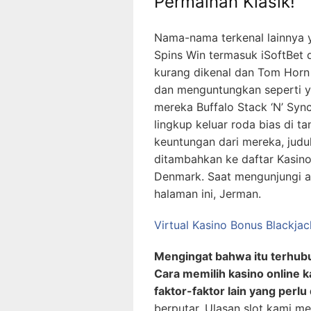
Permainan Klasik!
Nama-nama terkenal lainnya ya
Spins Win termasuk iSoftBet
kurang dikenal dan Tom Horn
dan menguntungkan seperti y
mereka Buffalo Stack ‘N’ Syn
lingkup keluar roda bias di t
keuntungan dari mereka, judul
ditambahkan ke daftar Kasino 
Denmark. Saat mengunjungi a
halaman ini, Jerman.
Virtual Kasino Bonus Blackjac
Mengingat bahwa itu terhubu
Cara memilih kasino online 
faktor-faktor lain yang perl
berputar, Ulasan slot kami m