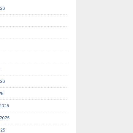
026
6
026
26
2025
 2025
025