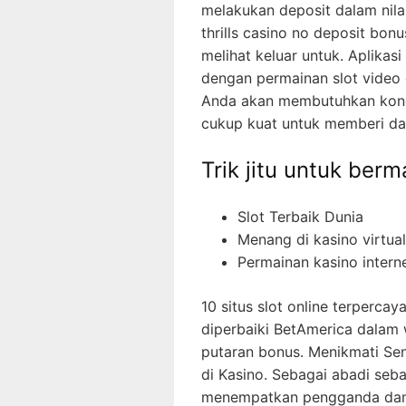
melakukan deposit dalam nilai
thrills casino no deposit bo
melihat keluar untuk. Aplikas
dengan permainan slot video g
Anda akan membutuhkan konek
cukup kuat untuk memberi day
Trik jitu untuk berm
Slot Terbaik Dunia
Menang di kasino virtual
Permainan kasino intern
10 situs slot online terperca
diperbaiki BetAmerica dalam w
putaran bonus. Menikmati Se
di Kasino. Sebagai abadi seba
menempatkan pengganda dan 