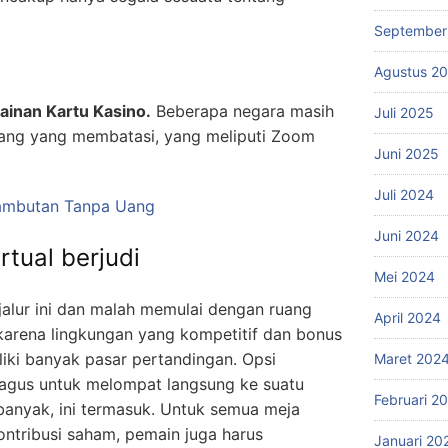
September
Agustus 2
ainan Kartu Kasino.
Beberapa negara masih
Juli 2025
ang yang membatasi, yang meliputi Zoom
Juni 2025
Juli 2024
Sambutan Tanpa Uang
Juni 2024
rtual berjudi
Mei 2024
jalur ini dan malah memulai dengan ruang
April 2024
karena lingkungan yang kompetitif dan bonus
liki banyak pasar pertandingan. Opsi
Maret 202
bagus untuk melompat langsung ke suatu
Februari 2
banyak, ini termasuk. Untuk semua meja
ntribusi saham, pemain juga harus
Januari 20