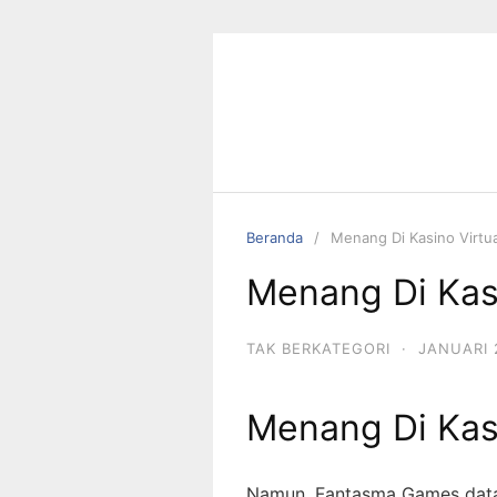
Langsung
ke
konten
Beranda
Menang Di Kasino Virtua
Menang Di Kasi
TAK BERKATEGORI
·
JANUARI 
Menang Di Kasi
Namun, Fantasma Games data