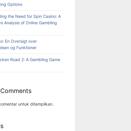
ing Options
ing the Need for Spin Casino: A
e Analysis of Online Gambling
o: En Oversigt over
elsen og Funktioner
icken Road 2: A Gambling Game
 Comments
komentar untuk ditampilkan.
es